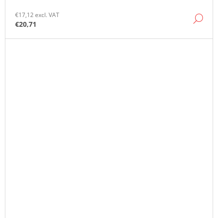
€17,12 excl. VAT
DE
€20,71