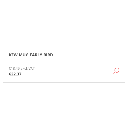
KZW MUG EARLY BIRD
€18,49 excl. VAT
DE
€22,37