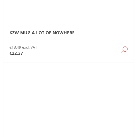
KZW MUG A LOT OF NOWHERE
€18,49 excl. VAT
DE
€22,37