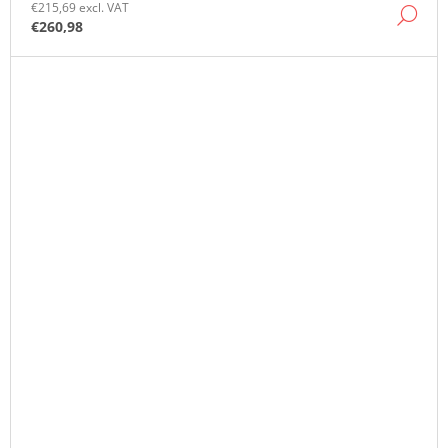
€215,69 excl. VAT
DE
€260,98