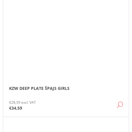
KZW DEEP PLATE ŠPAJS GIRLS
€28,59 excl. VAT
DE
€34,59