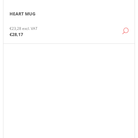
HEART MUG
€23,28 excl. VAT
DE
€28,17