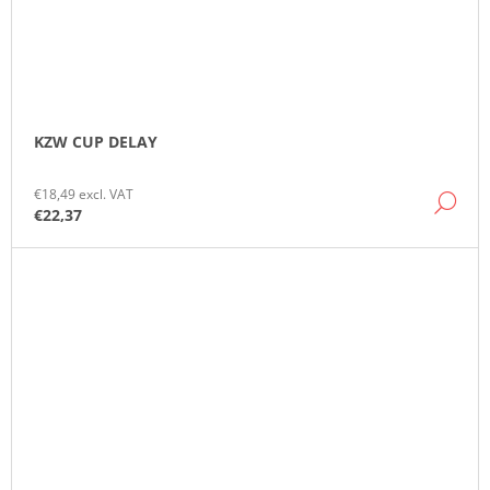
KZW CUP DELAY
€18,49 excl. VAT
DE
€22,37