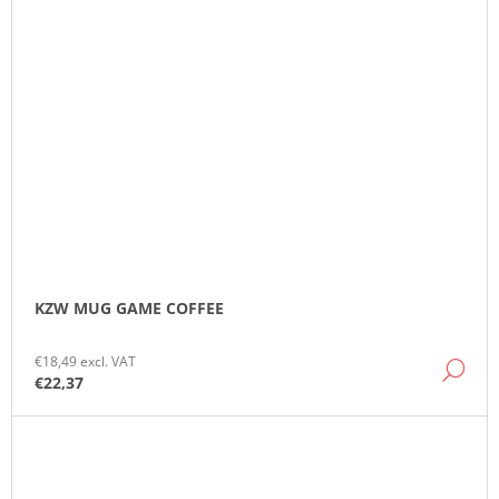
KZW MUG GAME COFFEE
€18,49 excl. VAT
DE
€22,37