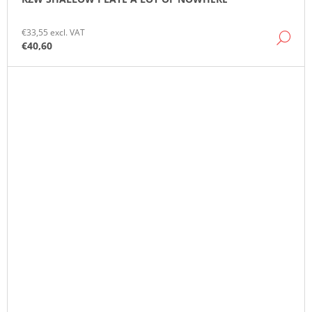
€33,55 excl. VAT
DE
€40,60