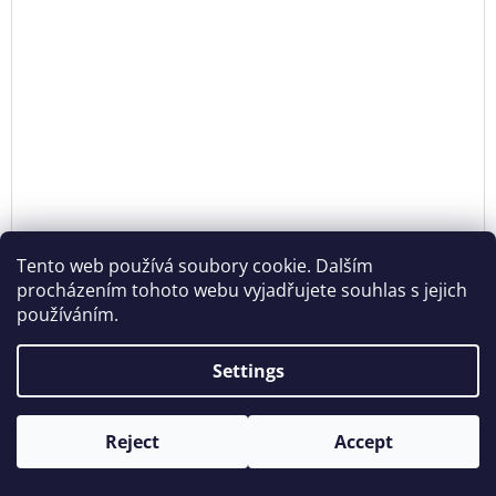
Tento web používá soubory cookie. Dalším
procházením tohoto webu vyjadřujete souhlas s jejich
používáním.
Settings
MUG SOURCE ROOTS
€22,60 excl. VAT
DE
Reject
Accept
€27,34
Opening hours: Tue - Sun - 11:00 -19:00