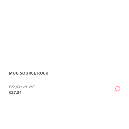
MUG SOURCE ROCK
€22,60 excl. VAT
DE
€27,34