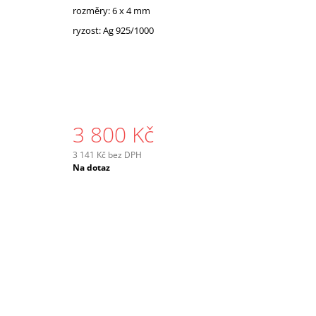
rozměry: 6 x 4 mm
ryzost: Ag 925/1000
3 800 Kč
3 141 Kč bez DPH
Měrná
Na dotaz
cena: