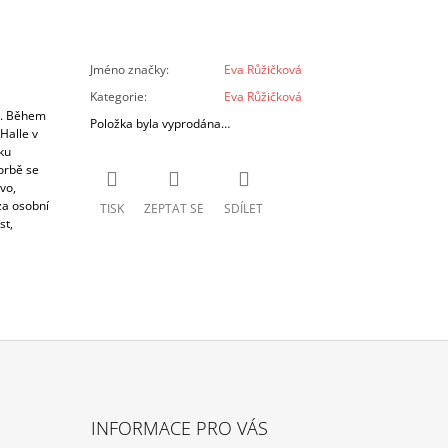
Jméno značky
:
Eva Růžičková
Kategorie
:
Eva Růžičková
r. Během
Položka byla vyprodána…
Halle v
ku
orbě se
vo,
 za osobní
TISK
ZEPTAT SE
SDÍLET
st,
INFORMACE PRO VÁS