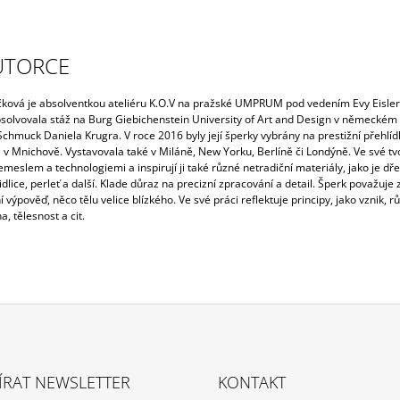
UTORCE
čková je absolventkou ateliéru K.O.V na pražské UMPRUM pod vedením Evy Eisle
bsolvovala stáž na Burg Giebichenstein University of Art and Design v německém 
Schmuck Daniela Krugra. V roce 2016 byly její šperky vybrány na prestižní přehlíd
v Mnichově. Vystavovala také v Miláně, New Yorku, Berlíně či Londýně.
Ve své tv
meslem a technologiemi a inspirují ji také různé netradiční materiály, jako je dře
idlice, perleť a další. Klade důraz na precizní zpracování a detail. Šperk považuje
í výpověď, něco tělu velice blízkého. Ve své práci reflektuje principy, jako vznik, rů
, tělesnost a cit.
ÍRAT NEWSLETTER
KONTAKT