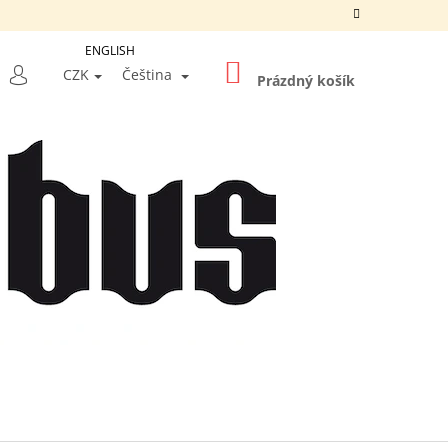
ENGLISH
NÁKUPNÍ
LEDAT
CZK
Čeština
KOŠÍK
Prázdný košík
PŘIHLÁŠENÍ