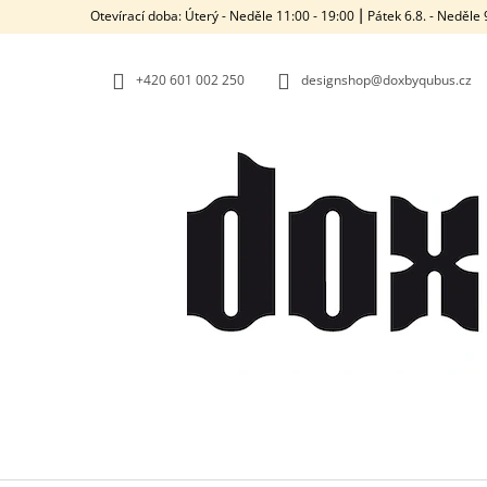
K
Přejít
Otevírací doba: Úterý - Neděle 11:00 - 19:00 ⎮ Pátek 6.8. - Neděl
na
O
ZPĚT
ZPĚT
obsah
DO
DO
Š
OBCHODU
OBCHODU
+420‭ 601 002 250
designshop@doxbyqubus.cz
Í
K