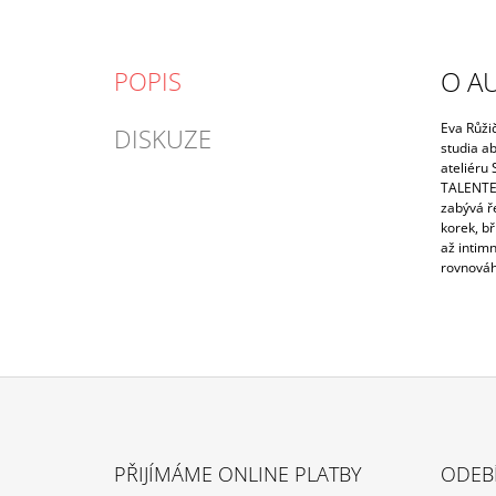
O A
POPIS
Eva Růži
DISKUZE
studia a
ateliéru 
TALENTE 
zabývá ře
korek, bř
až intimn
rovnováha
Z
Á
PŘIJÍMÁME ONLINE PLATBY
ODEB
P