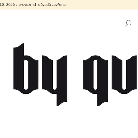
e 9.8. 2026 z provozních důvodů zavřeno.
H
CO POTŘEBUJETE NAJÍT?
HLEDAT
DOPORUČUJEME