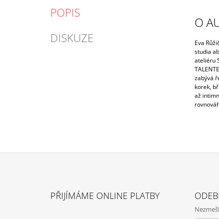
POPIS
O A
DISKUZE
Eva Růži
studia a
ateliéru 
TALENTE 
zabývá ře
korek, bř
až intimn
rovnováha
Z
Á
PŘIJÍMÁME ONLINE PLATBY
ODEB
P
Nezmeške
A