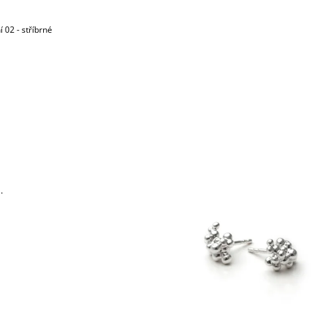
 02 - stříbrné
.