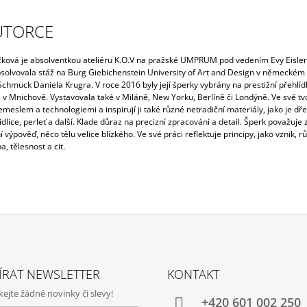
UTORCE
čková je absolventkou ateliéru K.O.V na pražské UMPRUM pod vedením Evy Eisle
bsolvovala stáž na Burg Giebichenstein University of Art and Design v německém 
Schmuck Daniela Krugra. V roce 2016 byly její šperky vybrány na prestižní přehlíd
v Mnichově. Vystavovala také v Miláně, New Yorku, Berlíně či Londýně.
Ve své tv
meslem a technologiemi a inspirují ji také různé netradiční materiály, jako je dře
idlice, perleť a další. Klade důraz na precizní zpracování a detail. Šperk považuje
í výpověď, něco tělu velice blízkého. Ve své práci reflektuje principy, jako vznik, rů
, tělesnost a cit.
ÍRAT NEWSLETTER
KONTAKT
jte žádné novinky či slevy!
+420‭ 601 002 250