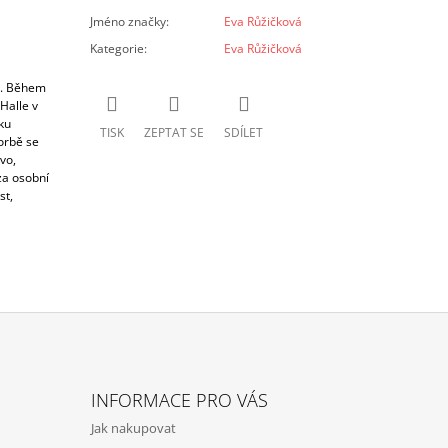
Jméno značky
:
Eva Růžičková
Kategorie
:
Eva Růžičková
r. Během
Halle v
ku
TISK
ZEPTAT SE
SDÍLET
orbě se
vo,
 za osobní
st,
INFORMACE PRO VÁS
Jak nakupovat