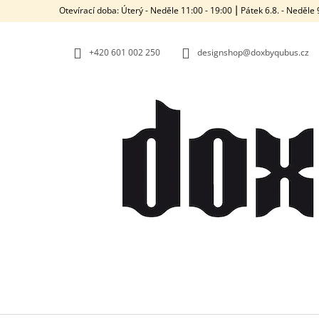
K
Přejít
Otevírací doba: Úterý - Neděle 11:00 - 19:00 ⎮ Pátek 6.8. - Neděl
na
O
ZPĚT
ZPĚT
obsah
DO
DO
Š
OBCHODU
OBCHODU
+420‭ 601 002 250
designshop@doxbyqubus.cz
Í
K