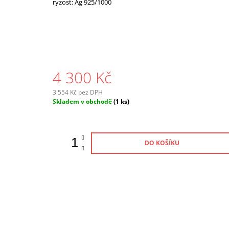
ryzost: Ag 925/1000
4 300 Kč
3 554 Kč bez DPH
Měrná
Skladem v obchodě
(1 ks)
cena:
DO KOŠÍKU