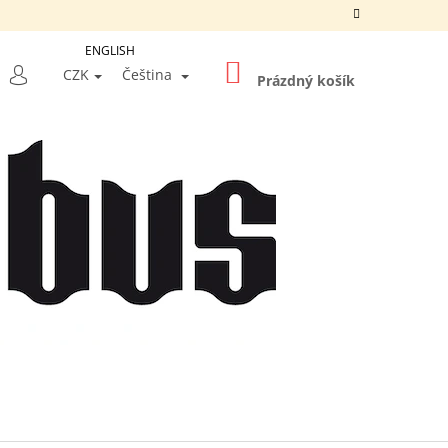
ENGLISH
NÁKUPNÍ
LEDAT
CZK
Čeština
KOŠÍK
Prázdný košík
PŘIHLÁŠENÍ