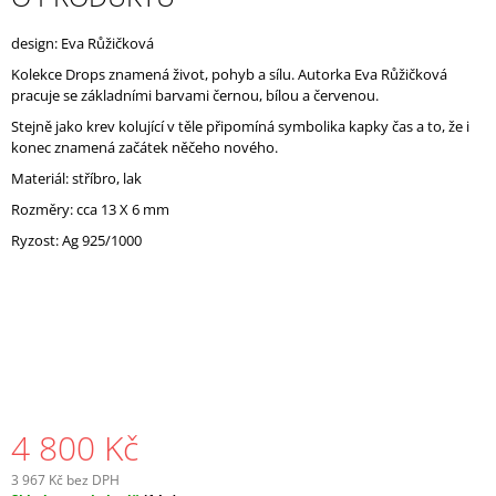
J
E
design: Eva Růžičková
M
Kolekce Drops znamená život, pohyb a sílu. Autorka Eva Růžičková
E
pracuje se základními barvami černou, bílou a červenou.
Stejně jako krev kolující v těle připomíná symbolika kapky čas a to, že i
konec znamená začátek něčeho nového.
Materiál: stříbro, lak
Rozměry: cca 13 X 6 mm
Ryzost: Ag 925/1000
4 800 Kč
3 967 Kč bez DPH