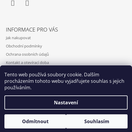
Facebook
Instagram
INFORMACE PRO VÁS
Jak nakupovat
Obchodní podmínky
Ochrana osobních údajů
Kontakt a otevírací doba
Doprava a platba
Tento web používá soubory cookie. Dalším
O nás
procházením tohoto webu vyjadřujete souhlas s jejich
používáním.
Nastavení
Qubus
DoxByQubus
© 2026 DOX BY QUBUS. Všechna práva
Vytvořil Shoptet
Otevírací doba: Úterý - Neděle 11:00 - 19:00 ⎮ Pátek 6.8. - Neděle
Odmítnout
Souhlasím
vyhrazena.
9.8. 2026 z provozních důvodů zavřeno.