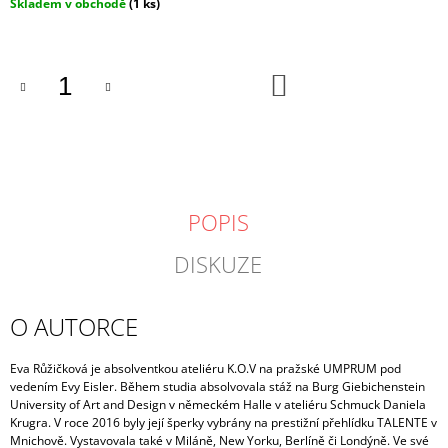
Měrná
Skladem v obchodě
(1 ks)
cena:
DO
KOŠÍKU
POPIS
DISKUZE
O AUTORCE
Eva Růžičková je absolventkou ateliéru K.O.V na pražské UMPRUM pod
vedením Evy Eisler. Během studia absolvovala stáž na Burg Giebichenstein
University of Art and Design v německém Halle v ateliéru Schmuck Daniela
Krugra. V roce 2016 byly její šperky vybrány na prestižní přehlídku TALENTE v
Mnichově. Vystavovala také v Miláně, New Yorku, Berlíně či Londýně.
Ve své