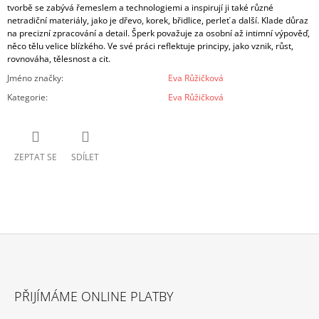
tvorbě se zabývá řemeslem a technologiemi a inspirují ji také různé
netradiční materiály, jako je dřevo, korek, břidlice, perleť a další. Klade důraz
na precizní zpracování a detail. Šperk považuje za osobní až intimní výpověď,
něco tělu velice blízkého. Ve své práci reflektuje principy, jako vznik, růst,
rovnováha, tělesnost a cit.
Jméno značky
:
Eva Růžičková
Kategorie
:
Eva Růžičková
ZEPTAT SE
SDÍLET
Z
Á
PŘIJÍMÁME ONLINE PLATBY
P