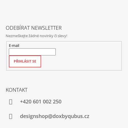
A
T
Í
ODEBÍRAT NEWSLETTER
Nezmeškejte žádné novinky či slevy!
E-mail
PŘIHLÁSIT SE
KONTAKT
+420‭ 601 002 250
designshop@doxbyqubus.cz