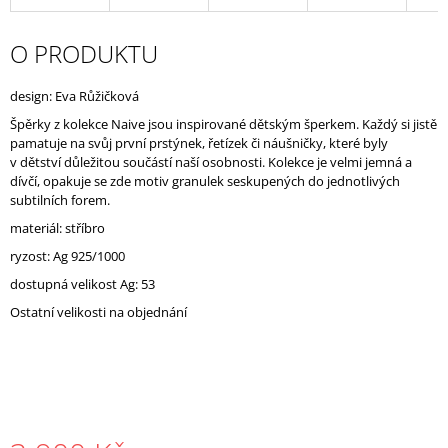
J
E
O PRODUKTU
M
E
design: Eva Růžičková
Špěrky z kolekce Naive jsou inspirované dětským šperkem. Každý si jistě
pamatuje na svůj první prstýnek, řetízek či náušničky, které byly
v dětství důležitou součástí naší osobnosti. Kolekce je velmi jemná a
dívčí, opakuje se zde motiv granulek seskupených do jednotlivých
subtilních forem.
materiál: stříbro
ryzost: Ag 925/1000
dostupná velikost Ag: 53
Ostatní velikosti na objednání