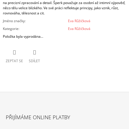
na precizní zpracování a detail. Šperk považuje za osobní až intimní výpověď,
něco tělu velice blízkého. Ve své práci reflektuje principy, jako vznik, růst,
rovnováha, tělesnost a cit.
Jméno značky
:
Eva Růžičková
Kategorie
:
Eva Růžičková
Položka byla vyprodána…
ZEPTAT SE
SDÍLET
Z
Á
PŘIJÍMÁME ONLINE PLATBY
P