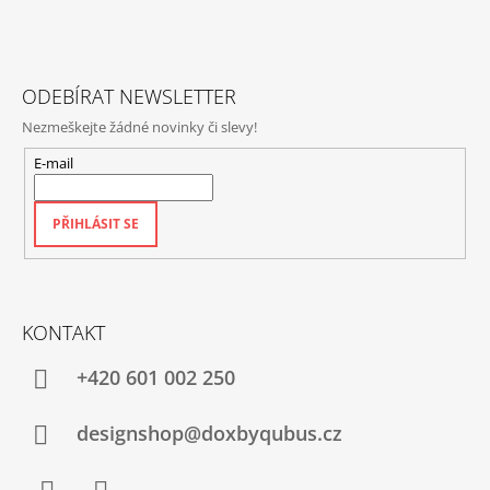
A
T
Í
ODEBÍRAT NEWSLETTER
Nezmeškejte žádné novinky či slevy!
E-mail
PŘIHLÁSIT SE
KONTAKT
+420‭ 601 002 250
designshop@doxbyqubus.cz