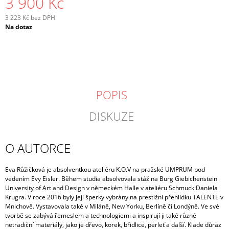
3 900 Kč
3 223 Kč bez DPH
Měrná
Na dotaz
cena:
POPIS
DISKUZE
O AUTORCE
Eva Růžičková je absolventkou ateliéru K.O.V na pražské UMPRUM pod
vedením Evy Eisler. Během studia absolvovala stáž na Burg Giebichenstein
University of Art and Design v německém Halle v ateliéru Schmuck Daniela
Krugra. V roce 2016 byly její šperky vybrány na prestižní přehlídku TALENTE v
Mnichově. Vystavovala také v Miláně, New Yorku, Berlíně či Londýně.
Ve své
tvorbě se zabývá řemeslem a technologiemi a inspirují ji také různé
netradiční materiály, jako je dřevo, korek, břidlice, perleť a další. Klade důraz