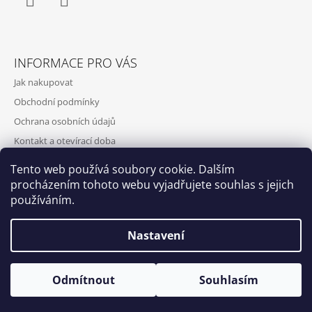
Facebook
Instagram
INFORMACE PRO VÁS
Jak nakupovat
Obchodní podmínky
Ochrana osobních údajů
Kontakt a otevírací doba
Doprava a platba
Tento web používá soubory cookie. Dalším
O nás
procházením tohoto webu vyjadřujete souhlas s jejich
používáním.
Nastavení
Qubus
DoxByQubus
© 2026 DOX BY QUBUS. Všechna práva
Vytvořil Shoptet
Otevírací doba: Úterý - Neděle 11:00 - 19:00 ⎮ Pátek 6.8. - Neděle
Odmítnout
Souhlasím
vyhrazena.
9.8. 2026 z provozních důvodů zavřeno.