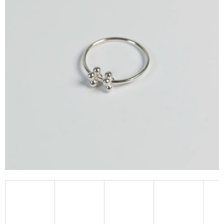
A
J
Í
T
?
HLEDAT
D
O
P
O
R
U
Č
U