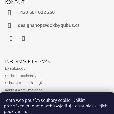
KONTAKT
+420‭ 601 002 250
designshop@doxbyqubus.cz
Facebook
Instagram
INFORMACE PRO VÁS
Jak nakupovat
Obchodní podmínky
Ochrana osobních údajů
Kontakt a otevírací doba
Doprava a platba
Tento web používá soubory cookie. Dalším
O nás
procházením tohoto webu vyjadřujete souhlas s jejich
používáním.