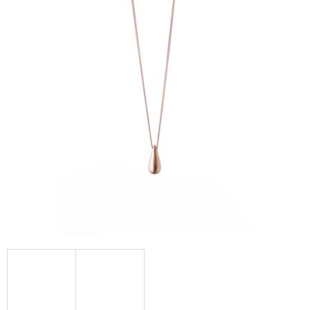
A
J
Í
T
?
HLEDAT
D
O
P
O
R
U
Č
U