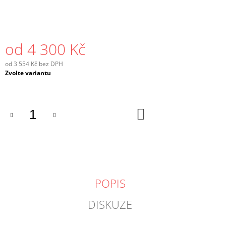
od
4 300 Kč
od
3 554 Kč
bez DPH
Měrná
Zvolte variantu
cena:
DO
KOŠÍKU
POPIS
DISKUZE