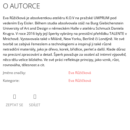
O AUTORCE
Eva Růžičková je absolventkou ateliéru K.O.V na pražské UMPRUM pod
vedením Evy Eisler. Během studia absolvovala stáž na Burg Giebichenstein
University of Art and Design v německém Halle v ateliéru Schmuck Daniela
Krugra. V roce 2016 byly její šperky vybrány na prestižní přehlídku TALENTE v
Mnichově. Vystavovala také v Miláně, New Yorku, Berlíně či Londýně.
Ve své
tvorbě se zabývá řemeslem a technologiemi a inspirují ji také různé
netradiční materiály, jako je dřevo, korek, břidlice, perleť a další. Klade důraz
na precizní zpracování a detail. Šperk považuje za osobní až intimní výpověď,
něco tělu velice blízkého. Ve své práci reflektuje principy, jako vznik, růst,
rovnováha, tělesnost a cit.
Jméno značky
:
Eva Růžičková
Kategorie
:
Eva Růžičková
ZEPTAT SE
SDÍLET