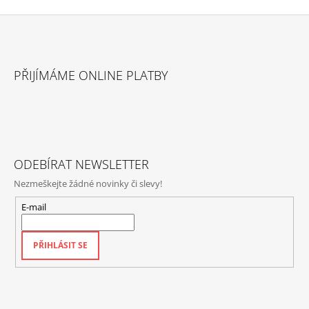
Z
Á
PŘIJÍMÁME ONLINE PLATBY
P
A
T
Í
ODEBÍRAT NEWSLETTER
Nezmeškejte žádné novinky či slevy!
E-mail
PŘIHLÁSIT SE