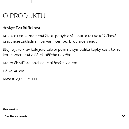
J
E
O PRODUKTU
M
E
design: Eva Růžičková
Kolekce Drops znamená život, pohyb a sílu. Autorka Eva Růžičková
pracuje se základními barvami černou, bílou a červenou.
Stejně jako krev kolující v těle připomíná symbolika kapky čas a to, že i
konec znamená začátek něčeho nového.
Materiál: Stříbro pozlacené růžovým zlatem
Délka: 46 cm
Ryzost: Ag 925/1000
Varianta