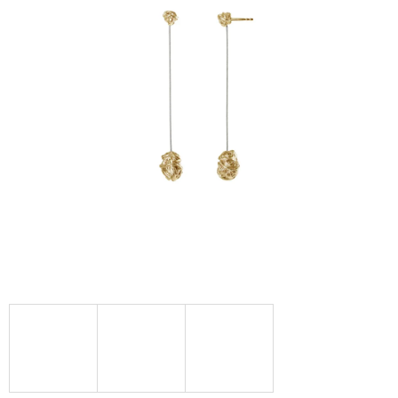
A
J
Í
T
?
HLEDAT
D
O
P
O
R
U
Č
U