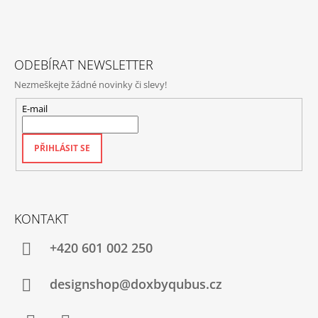
A
T
Í
ODEBÍRAT NEWSLETTER
Nezmeškejte žádné novinky či slevy!
E-mail
PŘIHLÁSIT SE
KONTAKT
+420‭ 601 002 250
designshop@doxbyqubus.cz