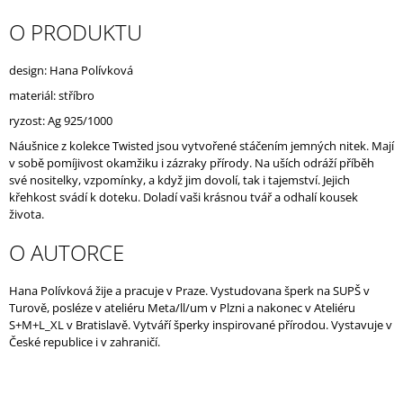
J
O PRODUKTU
E
M
E
design: Hana Polívková
materiál: stříbro
ryzost: Ag 925/1000
Náušnice z kolekce Twisted jsou vytvořené stáčením jemných nitek. Mají
v sobě pomíjivost okamžiku i zázraky přírody. Na uších odráží příběh
své nositelky, vzpomínky, a když jim dovolí, tak i tajemství. Jejich
křehkost svádí k doteku. Doladí vaši krásnou tvář a odhalí kousek
života.
O AUTORCE
Hana Polívková žije a pracuje v Praze. Vystudovana šperk na SUPŠ v
Turově, posléze v ateliéru Meta/ll/um v Plzni a nakonec v Ateliéru
S+M+L_XL v Bratislavě. Vytváří šperky inspirované přírodou. Vystavuje v
České republice i v zahraničí.