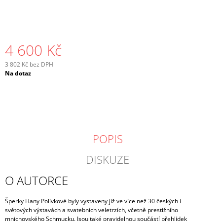
4 600 Kč
3 802 Kč bez DPH
Měrná
Na dotaz
cena:
POPIS
DISKUZE
O AUTORCE
Šperky Hany Polívkové byly vystaveny již ve více než 30 českých i
světových
výstavách a svatebních veletrzích, včetně prestižního
mnichovského Schmucku. Jsou také pravidelnou součástí přehlídek