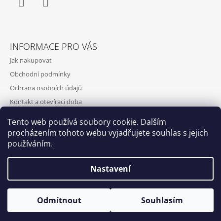
Facebook
Instagram
INFORMACE PRO VÁS
Jak nakupovat
Obchodní podmínky
Ochrana osobních údajů
Kontakt a otevírací doba
Doprava a platba
Tento web používá soubory cookie. Dalším
O nás
procházením tohoto webu vyjadřujete souhlas s jejich
používáním.
Nastavení
Qubus
DoxByQubus
© 2026 DOX BY QUBUS. Všechna práva
Vytvořil Shoptet
Odmítnout
Souhlasím
vyhrazena.
Otevírací doba: Úterý - Neděle 11:00 - 19:00