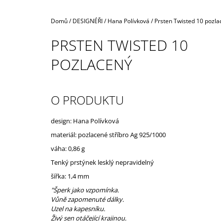
Domů
/
DESIGNÉŘI
/
Hana Polívková
/
Prsten Twisted 10 pozla
PRSTEN TWISTED 10
POZLACENÝ
O PRODUKTU
design: Hana Polívková
materiál: pozlacené stříbro Ag 925/1000
váha: 0,86 g
Tenký prstýnek lesklý nepravidelný
šířka: 1,4 mm
"Šperk jako vzpomínka.
Vůně zapomenuté dálky.
Uzel na kapesníku.
Živý sen otáčející krajinou.