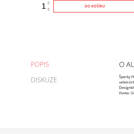
DO KOŠÍKU
O A
POPIS
Šperky Ha
DISKUZE
veletrzí
Designbl
života. U