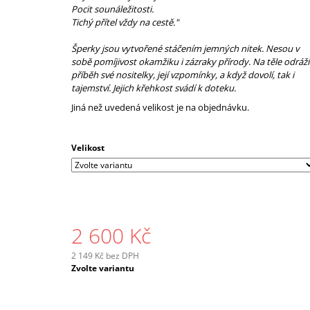
Pocit sounáležitosti.
Tichý přítel vždy na cestě."
Šperky jsou vytvořené stáčením jemných nitek. Nesou v
sobě pomíjivost okamžiku i zázraky přírody. Na těle odráží
příběh své nositelky, její vzpomínky, a když dovolí, tak i
tajemství. Jejich křehkost svádí k doteku.
Jiná než uvedená velikost je na objednávku.
Velikost
2 600 Kč
2 149 Kč bez DPH
Měrná
Zvolte variantu
cena: