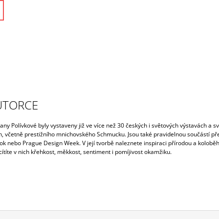
UTORCE
ny Polívkové byly vystaveny již ve více než 30 českých i světových
výstavách a s
ch, včetně prestižního mnichovského Schmucku. Jsou také pravidelnou součástí př
ok nebo Prague Design Week. V její tvorbě naleznete inspiraci přírodou a kolob
cítíte v nich křehkost, měkkost, sentiment i pomíjivost okamžiku.