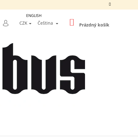
ENGLISH
NÁKUPNÍ
LEDAT
CZK
Čeština
KOŠÍK
Prázdný košík
PŘIHLÁŠENÍ