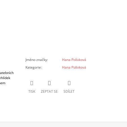
Jméno značky
:
Hana Polívková
Kategorie
:
Hana Polívková
vatebních
ehlídek
ěhem
TISK
ZEPTAT SE
SDÍLET