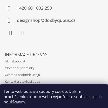
+420‭ 601 002 250
designshop@doxbyqubus.cz
Facebook
Instagram
INFORMACE PRO VÁS
Jak nakupovat
Obchodní podmínky
Ochrana osobních údajů
Kontakt a otevírací doba
Doprava a platba
Tento web používá soubory cookie. Dalším
O nás
procházením tohoto webu vyjadřujete souhlas s jejich
používáním.