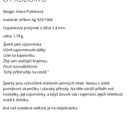
J
E
design: Hana Polívková
M
materiál: stříbro Ag 925/1000
E
Copánkový prstýnek o šířce 1,4 mm.
váha: 1,79 g
Šperk jako vzpomínka.
Vůně zapomenuté dálky.
Uzel na kapesníku.
Živý sen otáčející krajinou.
Pocit sounáležitosti.
Tichý přítel vždy na cestě."
Šperky jsou vytvořené stáčením jemných nitek. Nesou v sobě
pomíjivost okamžiku i zázraky přírody. Na těle odráží příběh své
nositelky, její vzpomínky, a když dovolí, tak i tajemství. Jejich křehkost
svádí k doteku.
Jiná než uvedená velikost je na objednávku.