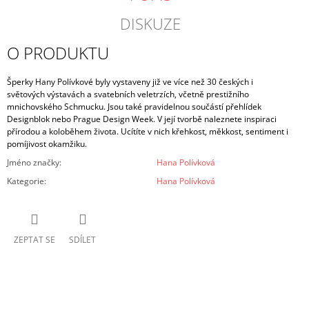
DISKUZE
O PRODUKTU
Šperky Hany Polívkové byly vystaveny již ve více než 30 českých i
světových
výstavách a svatebních veletrzích, včetně prestižního
mnichovského Schmucku. Jsou také pravidelnou součástí přehlídek
Designblok nebo Prague Design Week. V její tvorbě naleznete inspiraci
přírodou a koloběhem života. Ucítíte v nich křehkost, měkkost, sentiment i
pomíjivost okamžiku.
Jméno značky
:
Hana Polívková
Kategorie
:
Hana Polívková
ZEPTAT SE
SDÍLET