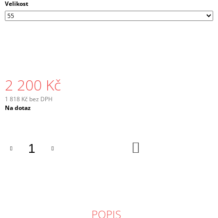
Velikost
2 200 Kč
1 818 Kč bez DPH
Měrná
Na dotaz
cena:
DO
KOŠÍKU
POPIS