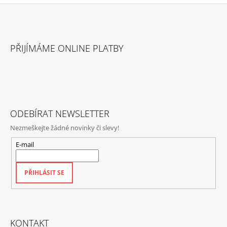
Z
Á
PŘIJÍMÁME ONLINE PLATBY
P
A
T
Í
ODEBÍRAT NEWSLETTER
Nezmeškejte žádné novinky či slevy!
E-mail
PŘIHLÁSIT SE
KONTAKT