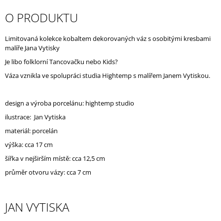
J
O PRODUKTU
E
M
E
Limitovaná kolekce kobaltem dekorovaných váz s osobitými kresbami
malíře Jana Vytisky
Je libo folklorní Tancovačku nebo Kids?
Váza vznikla ve spolupráci studia Hightemp s malířem Janem Vytiskou.
design a výroba porcelánu: hightemp studio
ilustrace: Jan Vytiska
materiál: porcelán
výška: cca 17 cm
šířka v nejširším místě: cca 12,5 cm
průměr otvoru vázy: cca 7 cm
JAN VYTISKA