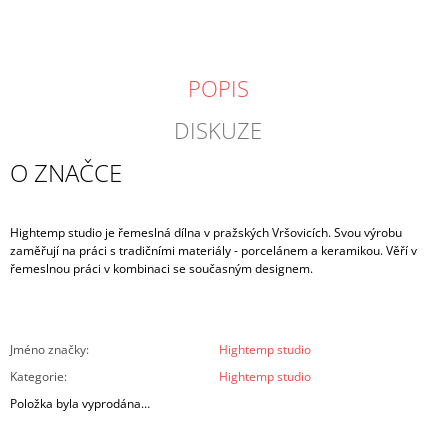
POPIS
DISKUZE
O ZNAČCE
Hightemp studio je řemeslná dílna v pražských Vršovicích.
Svou výrobu
zaměřují na práci
s tradičními materiály - porcelánem a keramikou.
Věří v
řemeslnou práci v kombinaci se současným designem.
Jméno značky
:
Hightemp studio
Kategorie
:
Hightemp studio
Položka byla vyprodána…