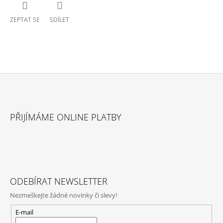
ZEPTAT SE
SDÍLET
Z
Á
PŘIJÍMÁME ONLINE PLATBY
P
A
T
Í
ODEBÍRAT NEWSLETTER
Nezmeškejte žádné novinky či slevy!
E-mail