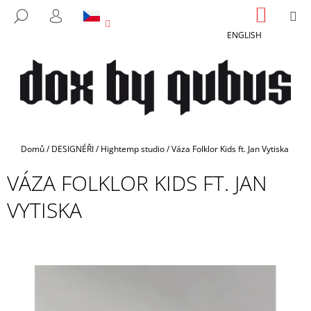
K
Přejít
NÁKUP
M
HLEDAT
na
KOŠÍK
O
PŘIHLÁŠENÍ
ZPĚT
ZPĚT
obsah
ENGLISH
Š
Í
C
K
O
P
O
T
Domů
/
DESIGNÉŘI
/
Hightemp studio
/
Váza Folklor Kids ft. Jan Vytiska
Ř
VÁZA FOLKLOR KIDS FT. JAN
E
B
VYTISKA
U
J
E
T
E
N