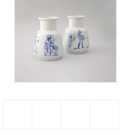
A
J
Í
T
?
HLEDAT
D
O
P
O
R
U
Č
U