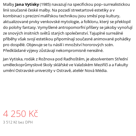
Malby
Jana Vytisky
(1985) navazují na specifickou pop–surrealistickou
linii současné české malby. Na pozadí streetartové estetiky a v
kombinaci s precizní malířskou technikou jsou směsí pop kultury,
aktualizované prvky venkovské mytologie, a folkloru, který se překlopil
do polohy fantasy. Vymyšlené antropomorfní příšery se jakoby vynořují
ze snových insitních světů starých společenství. Tajuplné surreálné
příběhy však svojí estetikou připomínají současné animované pohádky
pro dospělé. Objevuje se tu násilí i množství hororových scén.
Předkládané výjevy zůstávají nekompromisně nereálné.
Jan Vytiska, rodák z Rožnova pod Radhoštěm, je absolventem Střední
uměleckoprůmyslové školy sklářské ve Valašském Meziříčí a a Fakulty
umění Ostravské univerzity v Ostravě, ateliér Nová Média.
4 250 Kč
3 512 Kč bez DPH
Měrná
cena: