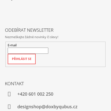
P
A
T
Í
ODEBÍRAT NEWSLETTER
Nezmeškejte žádné novinky či slevy!
E-mail
PŘIHLÁSIT SE
KONTAKT
+420‭ 601 002 250
designshop@doxbyqubus.cz