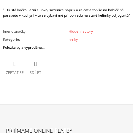
"…tlustá kočka, jarní slunko, sazenice paprik a rajčat a to vše na babiččině
parapetu v kuchyni – to se vybaví mě při pohledu na staré kelímky od jogurtů"
Jméno značky
:
Hidden factory
Kategorie
:
hrnky
Položka byla vyprodána…
ZEPTAT SE
SDÍLET
Z
Á
PŘIJÍMÁME ONLINE PLATBY