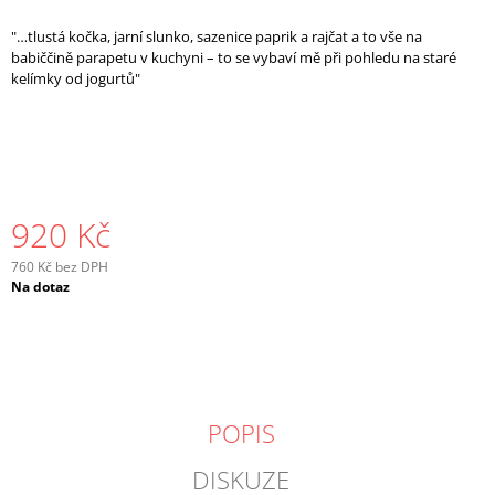
J
"…tlustá kočka, jarní slunko, sazenice paprik a rajčat a to vše na
E
babiččině parapetu v kuchyni – to se vybaví mě při pohledu na staré
M
kelímky od jogurtů"
E
920 Kč
760 Kč bez DPH
Měrná
Na dotaz
cena:
POPIS
DISKUZE