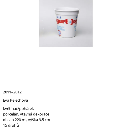
A
J
Í
T
?
HLEDAT
D
2011–2012
O
Eva Pelechová
P
O
květináč/pohárek
R
porcelán, vtavná dekorace
U
obsah 220 ml, výška 9,5 cm
Č
15 druhů
U