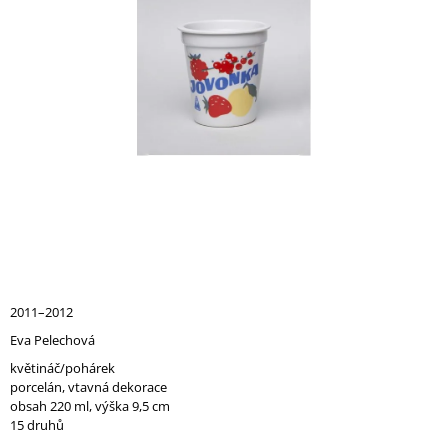
A
J
Í
T
?
HLEDAT
D
2011–2012
O
Eva Pelechová
P
O
květináč/pohárek
R
porcelán, vtavná dekorace
U
obsah 220 ml, výška 9,5 cm
Č
15 druhů
U