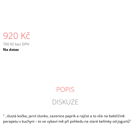
J
E
M
E
920 Kč
760 Kč bez DPH
Měrná
Na dotaz
cena:
POPIS
DISKUZE
"…tlustá kočka, jarní slunko, sazenice paprik a rajčat a to vše na babiččině
parapetu v kuchyni – to se vybaví mě při pohledu na staré kelímky od jogurtů"