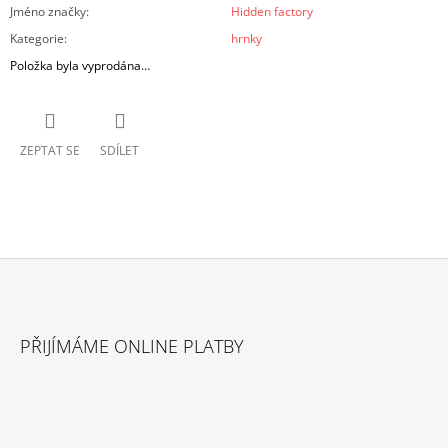
Jméno značky
:
Hidden factory
Kategorie
:
hrnky
Položka byla vyprodána…
ZEPTAT SE
SDÍLET
Z
Á
PŘIJÍMÁME ONLINE PLATBY
P
A
T
Í