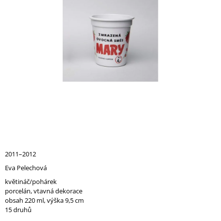
A
J
Í
T
?
HLEDAT
D
2011–2012
O
Eva Pelechová
P
O
květináč/pohárek
R
porcelán, vtavná dekorace
U
obsah 220 ml, výška 9,5 cm
Č
15 druhů
U