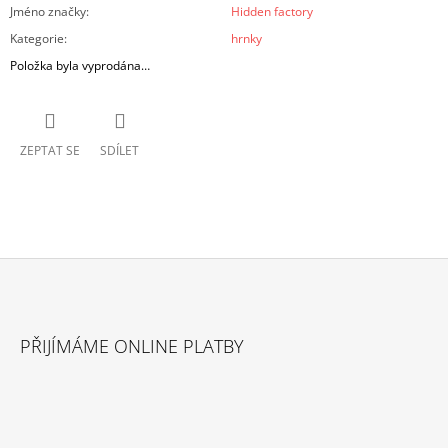
Jméno značky
:
Hidden factory
Kategorie
:
hrnky
Položka byla vyprodána…
ZEPTAT SE
SDÍLET
Z
Á
PŘIJÍMÁME ONLINE PLATBY
P
A
T
Í