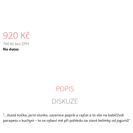
J
E
M
E
920 Kč
760 Kč bez DPH
Měrná
Na dotaz
cena:
POPIS
DISKUZE
"…tlustá kočka, jarní slunko, sazenice paprik a rajčat a to vše na babiččině
parapetu v kuchyni – to se vybaví mě při pohledu na staré kelímky od jogurtů"