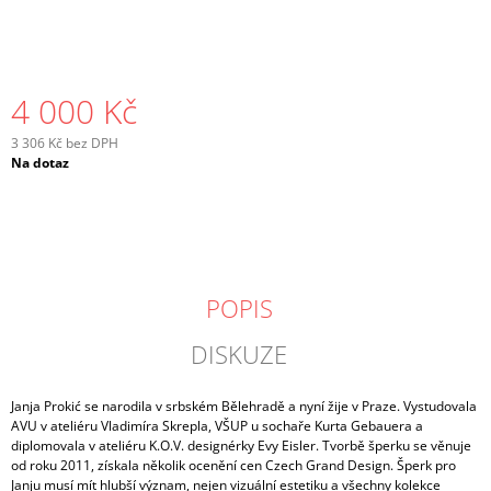
4 000 Kč
3 306 Kč bez DPH
Měrná
Na dotaz
cena:
POPIS
DISKUZE
Janja Prokić se narodila v srbském Bělehradě a nyní žije v Praze. Vystudovala
AVU v ateliéru Vladimíra Skrepla, VŠUP u sochaře Kurta Gebauera a
diplomovala v ateliéru K.O.V. designérky Evy Eisler. Tvorbě šperku se věnuje
od roku 2011, získala několik ocenění cen Czech Grand Design. Šperk pro
Janju musí mít hlubší význam, nejen vizuální estetiku a všechny kolekce