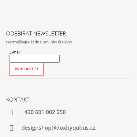
A
T
Í
ODEBÍRAT NEWSLETTER
Nezmeškejte žádné novinky či slevy!
E-mail
PŘIHLÁSIT SE
KONTAKT
+420‭ 601 002 250
designshop@doxbyqubus.cz