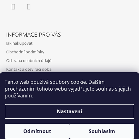
Facebook
Instagram
INFORMACE PRO VÁS
Jak nakupovat
Obchodní podmínky
Ochrana osobních údajů
Kontakt a otevírací doba
Doprava a platba
Tento web používá soubory cookie. Dalším
O nás
procházením tohoto webu vyjadřujete souhlas s jejich
používáním.
Nastavení
Qubus
DoxByQubus
© 2026 DOX BY QUBUS. Všechna práva
Vytvořil Shoptet
Otevírací doba: Úterý - Neděle 11:00 - 19:00 ⎮ Pátek 6.8. - Neděle
Odmítnout
Souhlasím
vyhrazena.
9.8. 2026 z provozních důvodů zavřeno.