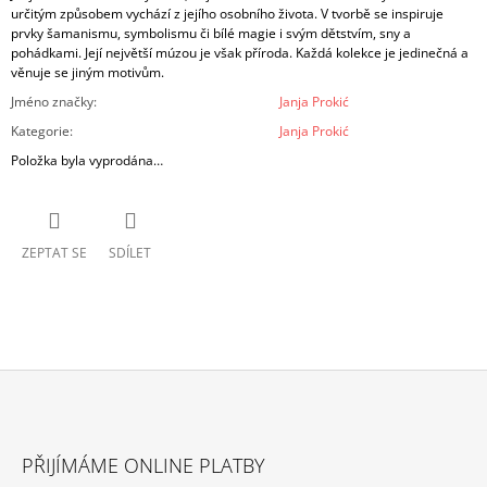
určitým způsobem vychází z jejího osobního života. V tvorbě se inspiruje
prvky šamanismu, symbolismu či bílé magie i svým dětstvím, sny a
pohádkami. Její největší múzou je však příroda. Každá kolekce je jedinečná a
věnuje se jiným motivům.
Jméno značky
:
Janja Prokić
Kategorie
:
Janja Prokić
Položka byla vyprodána…
ZEPTAT SE
SDÍLET
Z
Á
PŘIJÍMÁME ONLINE PLATBY
P