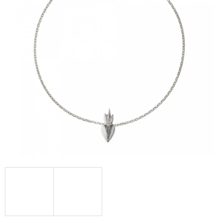
A
J
Í
T
?
HLEDAT
D
O
P
O
R
U
Č
U