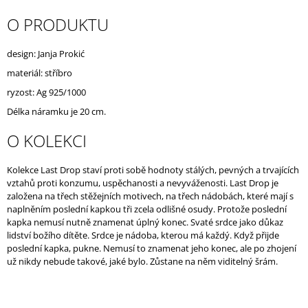
J
O PRODUKTU
E
M
E
design: Janja Prokić
materiál: stříbro
ryzost: Ag 925/1000
Délka náramku je 20 cm.
O KOLEKCI
Kolekce Last Drop staví proti sobě hodnoty stálých, pevných a trvajících
vztahů proti konzumu, uspěchanosti a nevyváženosti. Last Drop je
založena na třech stěžejních motivech, na třech nádobách, které mají s
naplněním poslední kapkou tři zcela odlišné osudy. Protože poslední
kapka nemusí nutně znamenat úplný konec. Svaté srdce jako důkaz
lidství božího dítěte. Srdce je nádoba, kterou má každý. Když přijde
poslední kapka, pukne. Nemusí to znamenat jeho konec, ale po zhojení
už nikdy nebude takové, jaké bylo. Zůstane na něm viditelný šrám.