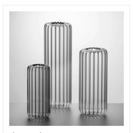
P
A
V
R
J
Ý
O
Í
P
D
T
I
U
?
S
K
P
T
R
Ů
O
D
HLEDAT
U
K
T
D
O
Ů
P
O
R
U
Č
U