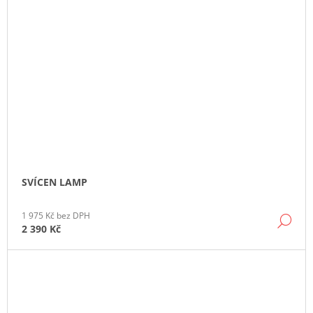
SVÍCEN LAMP
1 975 Kč bez DPH
DE
2 390 Kč