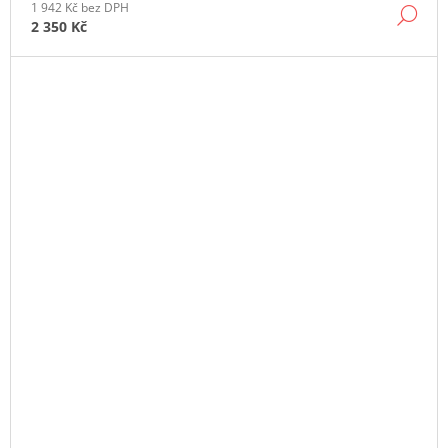
1 942 Kč bez DPH
DE
2 350 Kč