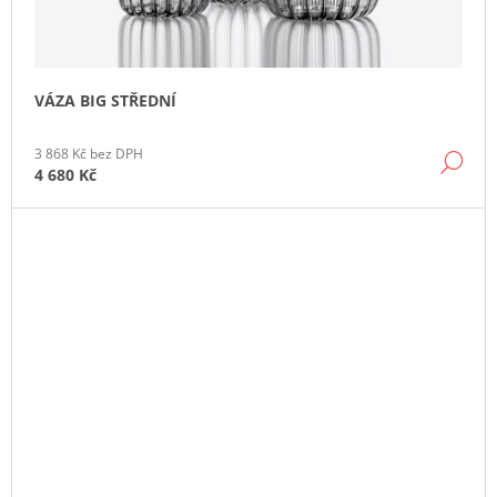
VÁZA BIG STŘEDNÍ
3 868 Kč bez DPH
DE
4 680 Kč