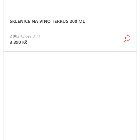
SKLENICE NA VÍNO TERRUS 200 ML
2 802 Kč bez DPH
DE
3 390 Kč