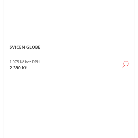
SVÍCEN GLOBE
1 975 Kč bez DPH
DE
2 390 Kč