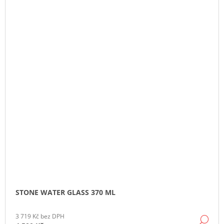
STONE WATER GLASS 370 ML
3 719 Kč bez DPH
DE