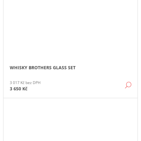
WHISKY BROTHERS GLASS SET
3 017 Kč bez DPH
DE
3 650 Kč