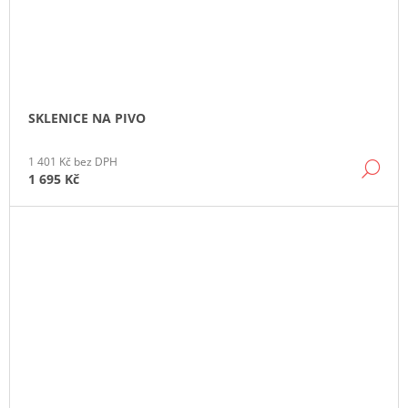
SKLENICE NA PIVO
1 401 Kč bez DPH
DE
1 695 Kč