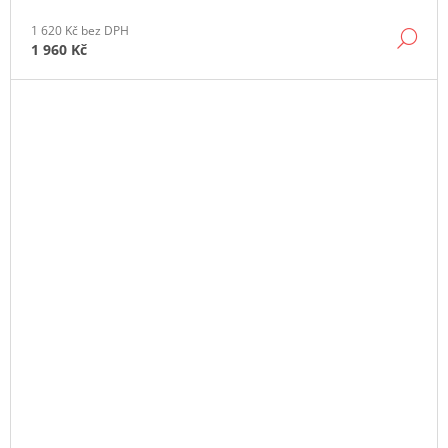
1 620 Kč bez DPH
DE
1 960 Kč