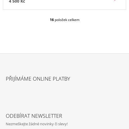
4 500 Kč
16
položek celkem
O
V
L
Á
D
A
C
Í
P
Z
R
Á
V
PŘIJÍMÁME ONLINE PLATBY
P
K
Y
A
V
T
Ý
P
Í
I
S
ODEBÍRAT NEWSLETTER
U
Nezmeškejte žádné novinky či slevy!