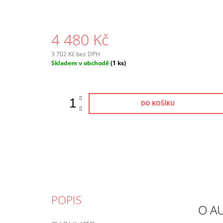
4 480 Kč
3 702 Kč bez DPH
Měrná
Skladem v obchodě
(1 ks)
cena:
DO KOŠÍKU
POPIS
O A