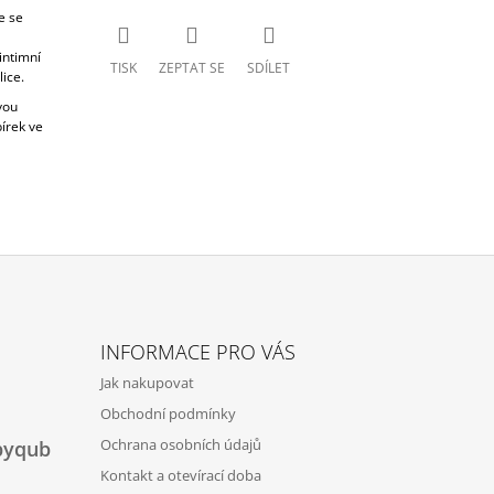
e se
intimní
TISK
ZEPTAT SE
SDÍLET
ice.
vou
bírek ve
INFORMACE PRO VÁS
Jak nakupovat
Obchodní podmínky
Ochrana osobních údajů
byqub
Kontakt a otevírací doba