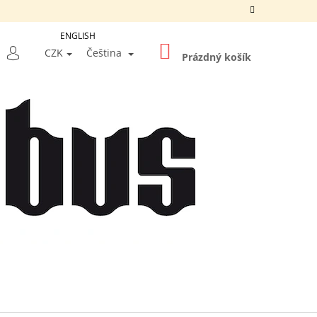
ENGLISH
NÁKUPNÍ
LEDAT
CZK
Čeština
KOŠÍK
Prázdný košík
PŘIHLÁŠENÍ