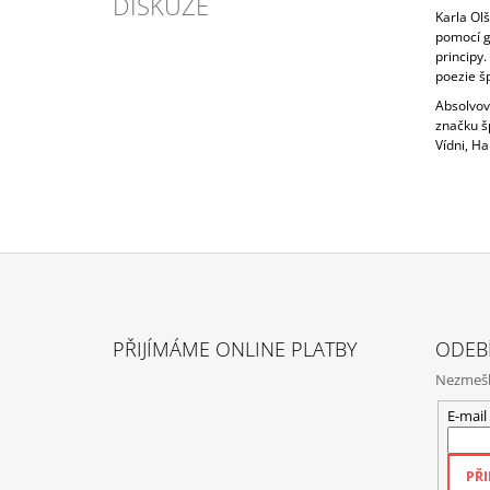
DISKUZE
Karla Olš
pomocí g
principy.
poezie šp
Absolvov
značku šp
Vídni, H
Z
Á
PŘIJÍMÁME ONLINE PLATBY
ODEB
P
Nezmeške
A
T
E-mail
Í
PŘI