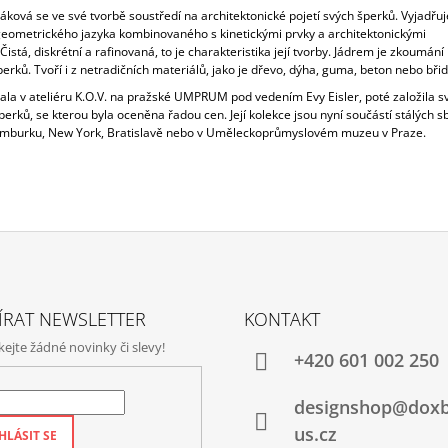
áková se ve své tvorbě soustředí na architektonické pojetí svých šperků. Vyjadřuj
eometrického jazyka kombinovaného s kinetickými prvky a architektonickými
 Čistá, diskrétní a rafinovaná, to je charakteristika její tvorby. Jádrem je zkoumání 
erků. Tvoří i z netradičních materiálů, jako je dřevo, dýha, guma, beton nebo břidl
ala v ateliéru K.O.V. na pražské UMPRUM pod vedením Evy Eisler, poté založila s
erků, se kterou byla oceněna řadou cen. Její kolekce jsou nyní součástí stálých s
amburku, New York, Bratislavě nebo v Uměleckoprůmyslovém muzeu v Praze.
ÍRAT NEWSLETTER
KONTAKT
jte žádné novinky či slevy!
+420‭ 601 002 250
designshop@dox
us.cz
HLÁSIT SE