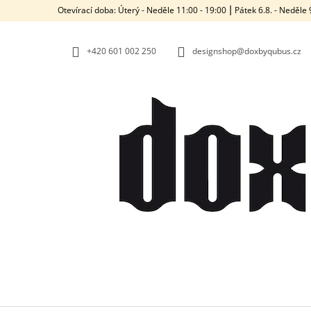
K
Přejít
Otevírací doba: Úterý - Neděle 11:00 - 19:00 ⎮ Pátek 6.8. - Neděl
na
O
ZPĚT
ZPĚT
obsah
DO
DO
Š
OBCHODU
OBCHODU
+420‭ 601 002 250
designshop@doxbyqubus.cz
Í
K