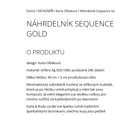
Domů
/
DESIGNÉŘI
/
Karla Olšáková
/
Náhrdelník Sequence Go
NÁHRDELNÍK SEQUENCE
GOLD
O PRODUKTU
design: Karla Olšáková
materiál: stříbro
Ag 925/1000, pozlacené 24K zlatem
Délka řetízku: 40 cm + 5 cm prodlužovací očko
Minimalistický náhrdelník tvořený ze stříbrných trubiček,
které se po řetízku volně pohybují a mění tak svou
kompozici. Je velmi elegantní a je skvělou volbou pro
mnoho outfitů od každodenních po slavnostní.
Karla & Rudy vyrábí své šperky ručně tradičními
šperkařskými technikami, všechny kusy jsou pečlivě