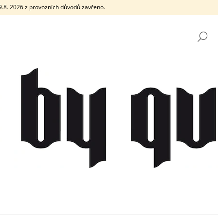
e 9.8. 2026 z provozních důvodů zavřeno.
H
CO POTŘEBUJETE NAJÍT?
HLEDAT
DOPORUČUJEME