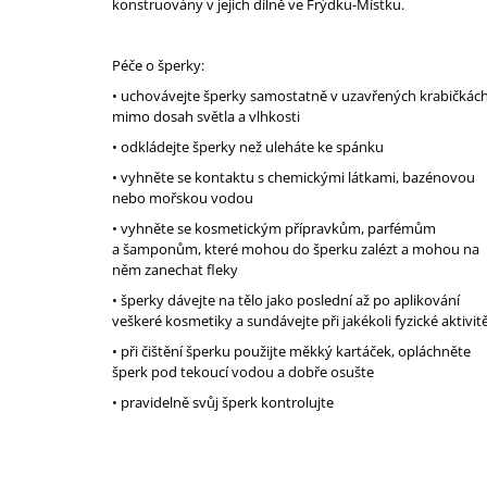
konstruovány v jejich dílně ve Frýdku-Místku.
Péče o šperky:
• uchovávejte šperky samostatně v uzavřených krabičkác
mimo dosah světla a vlhkosti
• odkládejte šperky než uleháte ke spánku
• vyhněte se kontaktu s chemickými látkami, bazénovou
nebo mořskou vodou
• vyhněte se kosmetickým přípravkům, parfémům
a šamponům, které mohou do šperku zalézt a mohou na
něm zanechat fleky
• šperky dávejte na tělo jako poslední až po aplikování
veškeré kosmetiky a sundávejte při jakékoli fyzické aktivit
• při čištění šperku použijte měkký kartáček, opláchněte
šperk pod tekoucí vodou a dobře osušte
• pravidelně svůj šperk kontrolujte