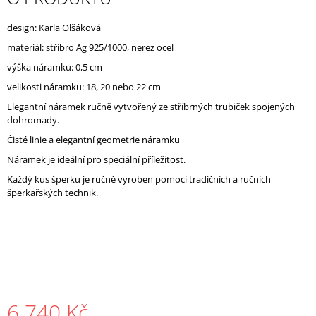
J
E
design: Karla Olšáková
M
materiál: stříbro
Ag 925/1000, nerez ocel
E
výška náramku: 0,5 cm
velikosti náramku: 18, 20 nebo 22 cm
Elegantní náramek ručně vytvořený ze stříbrných trubiček spojených
dohromady.
Čisté linie a elegantní geometrie náramku
Náramek je ideální pro speciální příležitost.
Každý kus šperku je ručně vyroben
pomocí tradičních a ručních
šperkařských technik.
6 740 Kč