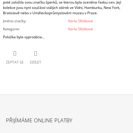
poté založila svou značku šperků, se kterou byla oceněna řadou cen. Její
kolekce jsou nyní součástí stálých sbírek ve Vídni, Hamburku, New York,
Bratislavě nebo v Uměleckoprůmyslovém muzeu v Praze.
Jméno značky
:
Karla Olšáková
Kategorie
:
Karla Olšáková
Položka byla vyprodána…
ZEPTAT SE
SDÍLET
Z
Á
PŘIJÍMÁME ONLINE PLATBY
P
A