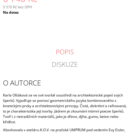
5 570 Kč bez DPH
Měrná
Na dotaz
cena:
POPIS
DISKUZE
O AUTORCE
Karla Olšáková se ve své tvorbě soustředí na architektonické pojetí svých
šperků. Vyjadřuje se pomocí geometrického jazyka kombinovaného s
kinetickými prvky a architektonickými principy. Čistá, diskrétní a rafinovaná,
to je charakteristika její tvorby. Jádrem je zkoumání intimní poezie šperků.
Tvoří i z netradičních materiálů, jako je dřevo, dýha, guma, beton nebo
břidlice.
Absolvovala v ateliéru K.O.V. na pražské UMPRUM pod vedením Evy Eisler,