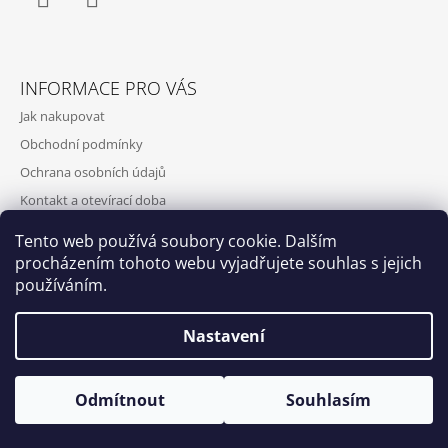
Facebook
Instagram
INFORMACE PRO VÁS
Jak nakupovat
Obchodní podmínky
Ochrana osobních údajů
Kontakt a otevírací doba
Doprava a platba
Tento web používá soubory cookie. Dalším
O nás
procházením tohoto webu vyjadřujete souhlas s jejich
používáním.
Nastavení
Qubus
DoxByQubus
© 2026 DOX BY QUBUS. Všechna práva
Vytvořil Shoptet
Otevírací doba: Úterý - Neděle 11:00 - 19:00 ⎮ Pátek 6.8. - Neděle
Odmítnout
Souhlasím
vyhrazena.
9.8. 2026 z provozních důvodů zavřeno.