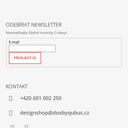
T
Í
ODEBÍRAT NEWSLETTER
Nezmeškejte žádné novinky či slevy!
E-mail
PŘIHLÁSIT SE
KONTAKT
+420‭ 601 002 250
designshop@doxbyqubus.cz