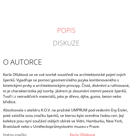
POPIS
DISKUZE
O AUTORCE
Karla Olšáková se ve své tvorbě soustředí na architektonické pojetí svých
šperků. Vyjadřuje se pomocí geometrického jazyka kombinovaného s
kinetickými prvky a architektonickými principy. Čistá, diskrétní a rafinovaná,
to je charakteristika její tvorby. Jádrem je zkoumání intimní poezie šperků.
Tvoří i z netradičních materiálů, jako je dřevo, dýha, guma, beton nebo
břidlice.
Absolvovala v ateliéru K.O.V. na pražské UMPRUM pod vedením Evy Eisler,
poté založila svou značku šperků, se kterou byla oceněna řadou cen. Její
kolekce jsou nyní součástí stálých sbírek ve Vídni, Hamburku, New York,
Bratislavě nebo v Uměleckoprůmyslovém muzeu v Praze.
Jméno značky
:
Karla Olšáková