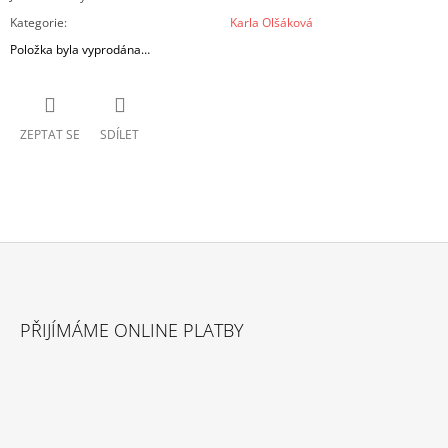
Kategorie
:
Karla Olšáková
Položka byla vyprodána…
ZEPTAT SE
SDÍLET
Z
Á
PŘIJÍMÁME ONLINE PLATBY
P
A
T
Í