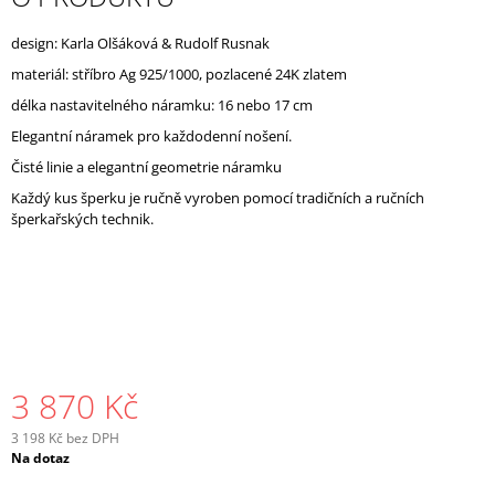
J
E
design: Karla Olšáková & Rudolf Rusnak
M
materiál: stříbro
Ag 925/1000, pozlacené 24K zlatem
E
délka nastavitelného náramku: 16 nebo 17 cm
Elegantní náramek pro každodenní nošení.
Čisté linie a elegantní geometrie náramku
Každý kus šperku je ručně vyroben
pomocí tradičních a ručních
šperkařských technik.
3 870 Kč
3 198 Kč bez DPH
Měrná
Na dotaz
cena: