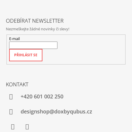
T
Í
ODEBÍRAT NEWSLETTER
Nezmeškejte žádné novinky či slevy!
E-mail
PŘIHLÁSIT SE
KONTAKT
+420‭ 601 002 250
designshop@doxbyqubus.cz