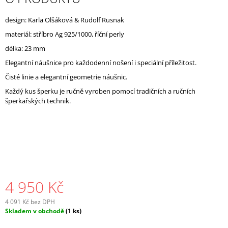
J
E
design: Karla Olšáková & Rudolf Rusnak
M
materiál: stříbro
Ag 925/1000, říční perly
E
délka: 23 mm
Elegantní náušnice pro každodenní nošení i speciální příležitost.
Čisté linie a elegantní geometrie náušnic.
Každý kus šperku je ručně vyroben
pomocí tradičních a ručních
šperkařských technik.
4 950 Kč
4 091 Kč bez DPH
Měrná
Skladem v obchodě
(1 ks)
cena: