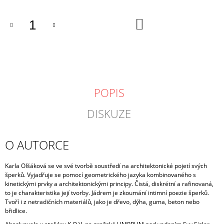
DO
KOŠÍKU
POPIS
DISKUZE
O AUTORCE
Karla Olšáková se ve své tvorbě soustředí na architektonické pojetí svých
šperků. Vyjadřuje se pomocí geometrického jazyka kombinovaného s
kinetickými prvky a architektonickými principy. Čistá, diskrétní a rafinovaná,
to je charakteristika její tvorby. Jádrem je zkoumání intimní poezie šperků.
Tvoří i z netradičních materiálů, jako je dřevo, dýha, guma, beton nebo
břidlice.