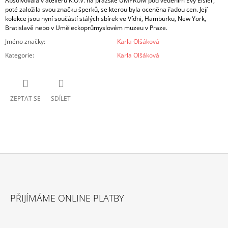
Absolvovala v ateliéru K.O.V. na pražské UMPRUM pod vedením Evy Eisler,
poté založila svou značku šperků, se kterou byla oceněna řadou cen. Její
kolekce jsou nyní součástí stálých sbírek ve Vídni, Hamburku, New York,
Bratislavě nebo v Uměleckoprůmyslovém muzeu v Praze.
Jméno značky
:
Karla Olšáková
Kategorie
:
Karla Olšáková
ZEPTAT SE
SDÍLET
Z
Á
PŘIJÍMÁME ONLINE PLATBY
P
A