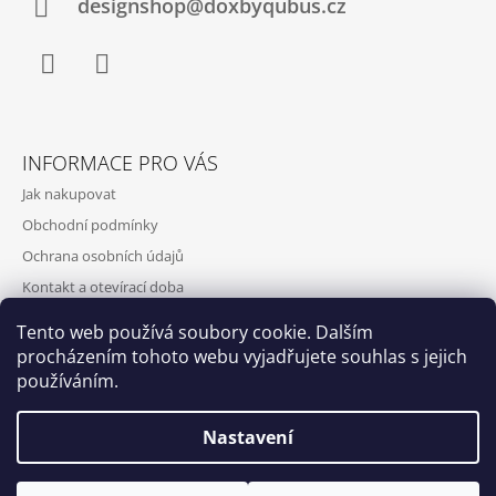
designshop@doxbyqubus.cz
Facebook
Instagram
INFORMACE PRO VÁS
Jak nakupovat
Obchodní podmínky
Ochrana osobních údajů
Kontakt a otevírací doba
Doprava a platba
Tento web používá soubory cookie. Dalším
O nás
procházením tohoto webu vyjadřujete souhlas s jejich
používáním.
Nastavení
Qubus
DoxByQubus
© 2026 DOX BY QUBUS. Všechna práva
Vytvořil Shoptet