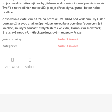
to je charakteristika její tvorby. Jádrem je zkoumání intimní poezie šperků.
Tvoří i z netradičních materiálů, jako je dřevo, dýha, guma, beton nebo
břidlice.
Absolvovala v ateliéru K.O.V. na pražské UMPRUM pod vedením Evy Eisler,
poté založila svou značku šperků, se kterou byla oceněna řadou cen. Její
kolekce jsou nyní součástí stálých sbírek ve Vídni, Hamburku, New York,
Bratislavě nebo v Uměleckoprůmyslovém muzeu v Praze.
Jméno značky
:
Karla Olšáková
Kategorie
:
Karla Olšáková
ZEPTAT SE
SDÍLET
Z