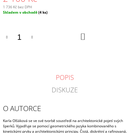
1 736 Kč bez DPH
Měrná
Skladem v obchodě
(4 ks)
cena:
DO
KOŠÍKU
POPIS
DISKUZE
O AUTORCE
Karla Olšáková se ve své tvorbě soustředí na architektonické pojetí svých
šperků. Vyjadřuje se pomocí geometrického jazyka kombinovaného s
kinetickými prvky a architektonickými principy. Čistá, diskrétní a rafinovaná,