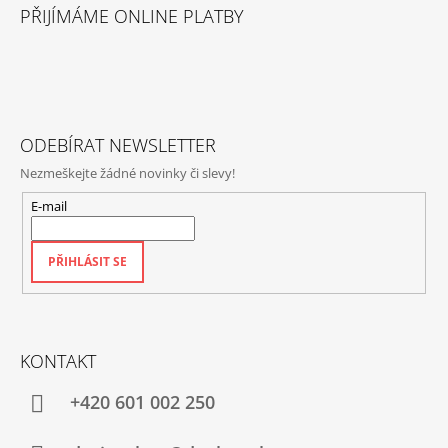
Á
PŘIJÍMÁME ONLINE PLATBY
P
A
T
Í
ODEBÍRAT NEWSLETTER
Nezmeškejte žádné novinky či slevy!
E-mail
PŘIHLÁSIT SE
KONTAKT
+420‭ 601 002 250