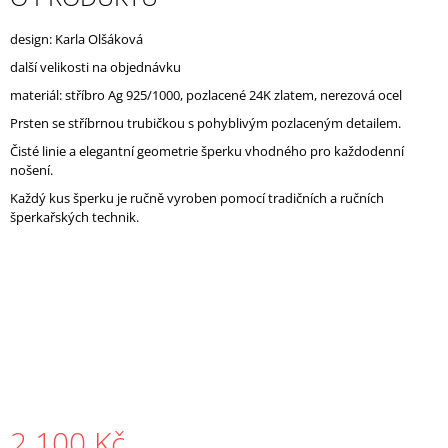
J
E
design: Karla Olšáková
M
další velikosti na objednávku
E
materiál: stříbro
Ag 925/1000, pozlacené 24K zlatem, nerezová ocel
Prsten se stříbrnou trubičkou s pohyblivým pozlaceným detailem.
Čisté linie a elegantní geometrie šperku vhodného pro každodenní
nošení.
Každý kus šperku je ručně vyroben
pomocí tradičních a ručních
šperkařských technik.
2 100 Kč