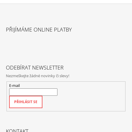
Z
Á
PŘIJÍMÁME ONLINE PLATBY
P
A
T
Í
ODEBÍRAT NEWSLETTER
Nezmeškejte žádné novinky či slevy!
E-mail
PŘIHLÁSIT SE
KONTAKT