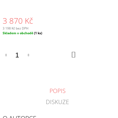
3 870 Kč
3 198 Kč bez DPH
Měrná
Skladem v obchodě
(1 ks)
cena:
DO
KOŠÍKU
POPIS
DISKUZE