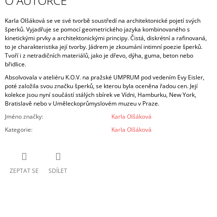
O AUTORCE
Karla Olšáková se ve své tvorbě soustředí na architektonické pojetí svých
šperků. Vyjadřuje se pomocí geometrického jazyka kombinovaného s
kinetickými prvky a architektonickými principy. Čistá, diskrétní a rafinovaná,
to je charakteristika její tvorby. Jádrem je zkoumání intimní poezie šperků.
Tvoří i z netradičních materiálů, jako je dřevo, dýha, guma, beton nebo
břidlice.
Absolvovala v ateliéru K.O.V. na pražské UMPRUM pod vedením Evy Eisler,
poté založila svou značku šperků, se kterou byla oceněna řadou cen. Její
kolekce jsou nyní součástí stálých sbírek ve Vídni, Hamburku, New York,
Bratislavě nebo v Uměleckoprůmyslovém muzeu v Praze.
Jméno značky
:
Karla Olšáková
Kategorie
:
Karla Olšáková
ZEPTAT SE
SDÍLET