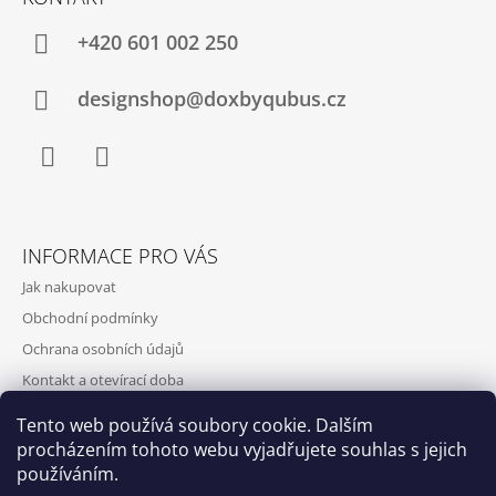
+420‭ 601 002 250
designshop@doxbyqubus.cz
Facebook
Instagram
INFORMACE PRO VÁS
Jak nakupovat
Obchodní podmínky
Ochrana osobních údajů
Kontakt a otevírací doba
Doprava a platba
Tento web používá soubory cookie. Dalším
O nás
procházením tohoto webu vyjadřujete souhlas s jejich
používáním.