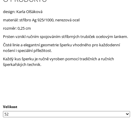
J
E
design: Karla Olšáková
M
materiál: stříbro
Ag 925/1000, nerezová ocel
E
rozměr:
0,25 cm
Prsten vznikl ručním spojováním stříbrných trubiček ocelovým lankem.
Čisté linie a elegantní geometrie šperku vhodného pro každodenní
nošení i speciální příležitost.
Každý kus šperku je ručně vyroben
pomocí tradičních a ručních
šperkařských technik.
Velikost