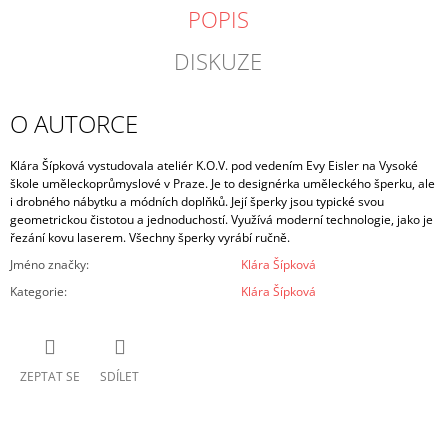
POPIS
DISKUZE
O AUTORCE
Klára Šípková vystudovala ateliér K.O.V. pod vedením Evy Eisler na Vysoké
škole uměleckoprůmyslové v Praze. Je to designérka uměleckého šperku, ale
i drobného nábytku a módních doplňků. Její šperky jsou typické svou
geometrickou čistotou a jednoduchostí. Využívá moderní technologie, jako je
řezání kovu laserem. Všechny šperky vyrábí ručně.
Jméno značky
:
Klára Šípková
Kategorie
:
Klára Šípková
ZEPTAT SE
SDÍLET