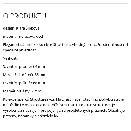
J
E
O PRODUKTU
M
E
design: Klára Šípková
materiál: nerezová ocel
Elegantní náramek z kolekce Structures vhodný pro každodenní nošení i
speciální příležitost.
Velikosti:
S: vnitřní průměr 64 mm
M
: vnitřní průměr 66 mm
L
: vnitřní průměr 68 mm
rozměr pružiny: 2 mm
Kolekce šperků Structures vznikla z fascinace rotačního pohybu stroje
měnící linii v měkkou a nekončící strukturu. Kolekce Structures je
vyrobena z navzájem propojených a propletených pružinek. Obsahuje
prsteny, náramky a náhrdelníky.