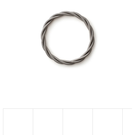
A
J
Í
T
?
HLEDAT
D
O
P
O
R
U
Č
U