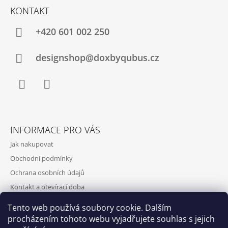
KONTAKT
+420‭ 601 002 250
designshop@doxbyqubus.cz
Facebook
Instagram
INFORMACE PRO VÁS
Jak nakupovat
Obchodní podmínky
Ochrana osobních údajů
Kontakt a otevírací doba
Doprava a platba
Tento web používá soubory cookie. Dalším
O nás
procházením tohoto webu vyjadřujete souhlas s jejich