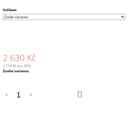
Velikost
2 630 Kč
2 174 Kč bez DPH
Měrná
Zvolte variantu
cena:
DO
KOŠÍKU