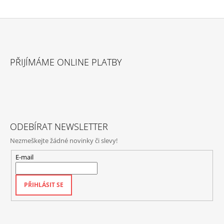
Z
Á
PŘIJÍMÁME ONLINE PLATBY
P
A
T
Í
ODEBÍRAT NEWSLETTER
Nezmeškejte žádné novinky či slevy!
E-mail
PŘIHLÁSIT SE