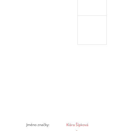
Jméno značky
:
Klára Šípková