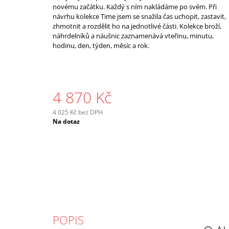
novému začátku. Každý s ním nakládáme po svém. Při
návrhu kolekce Time jsem se snažila čas uchopit, zastavit,
zhmotnit a rozdělit ho na jednotlivé části. Kolekce broží,
náhrdelníků a náušnic zaznamenává vteřinu, minutu,
hodinu, den, týden, měsíc a rok.
4 870 Kč
4 025 Kč bez DPH
Měrná
Na dotaz
cena:
POPIS