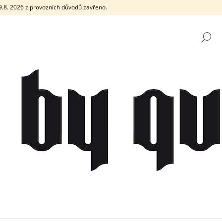
e 9.8. 2026 z provozních důvodů zavřeno.
H
CO POTŘEBUJETE NAJÍT?
HLEDAT
DOPORUČUJEME