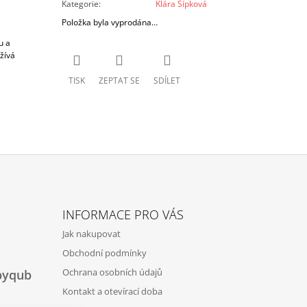
Kategorie
:
Klára Šípková
Položka byla vyprodána…
u a
žívá
TISK
ZEPTAT SE
SDÍLET
INFORMACE PRO VÁS
Jak nakupovat
Obchodní podmínky
Ochrana osobních údajů
byqub
Kontakt a otevírací doba