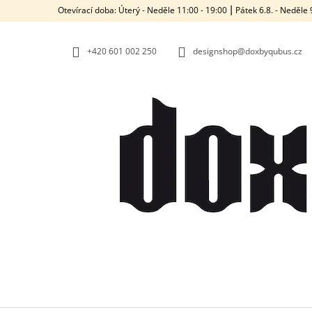
K
Přejít
Otevírací doba: Úterý - Neděle 11:00 - 19:00 ⎮ Pátek 6.8. - Neděl
na
O
ZPĚT
ZPĚT
obsah
DO
DO
Š
OBCHODU
OBCHODU
+420‭ 601 002 250
designshop@doxbyqubus.cz
Í
K