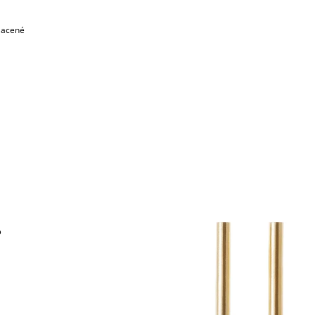
lacené
o