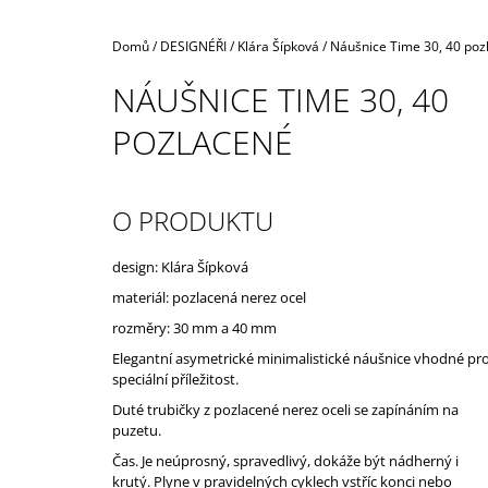
Domů
/
DESIGNÉŘI
/
Klára Šípková
/
Náušnice Time 30, 40 poz
NÁUŠNICE TIME 30, 40
POZLACENÉ
O PRODUKTU
design: Klára Šípková
materiál: pozlacená nerez ocel
rozměry:
30 mm a 40 mm
Elegantní asymetrické minimalistické náušnice vhodné pr
speciální příležitost.
Duté trubičky z pozlacené nerez oceli se zapínáním na
puzetu.
Čas. Je neúprosný, spravedlivý, dokáže být nádherný i
krutý. Plyne v pravidelných cyklech vstříc konci nebo