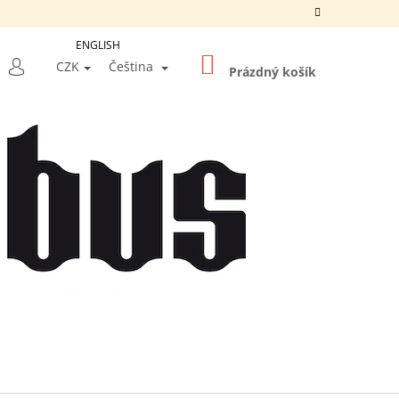
ENGLISH
NÁKUPNÍ
LEDAT
CZK
Čeština
KOŠÍK
Prázdný košík
PŘIHLÁŠENÍ