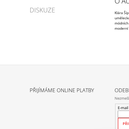
O A
DISKUZE
Klára Šíp
umělecko
módních d
moderní 
Z
Á
PŘIJÍMÁME ONLINE PLATBY
ODEB
P
Nezmeške
A
T
E-mail
Í
PŘI