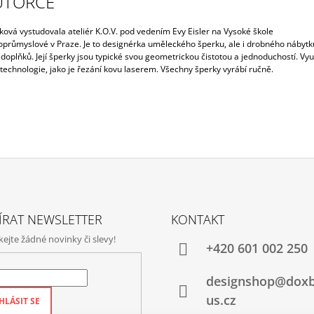
UTORCE
ková vystudovala ateliér K.O.V. pod vedením Evy Eisler na Vysoké škole
průmyslové v Praze. Je to designérka uměleckého šperku, ale i drobného nábytk
oplňků. Její šperky jsou typické svou geometrickou čistotou a jednoduchostí. Vyu
technologie, jako je řezání kovu laserem. Všechny šperky vyrábí ručně.
ÍRAT NEWSLETTER
KONTAKT
jte žádné novinky či slevy!
+420‭ 601 002 250
designshop@dox
us.cz
HLÁSIT SE