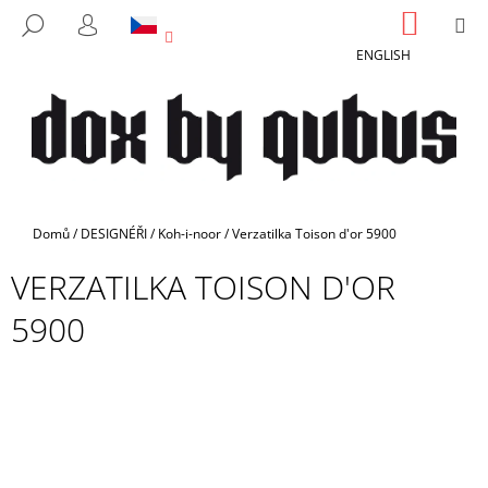
K
Přejít
NÁKUP
M
HLEDAT
na
KOŠÍK
O
PŘIHLÁŠENÍ
ZPĚT
ZPĚT
obsah
ENGLISH
Š
Í
C
K
O
P
O
T
Domů
/
DESIGNÉŘI
/
Koh-i-noor
/
Verzatilka Toison d'or 5900
Ř
VERZATILKA TOISON D'OR
E
B
5900
U
J
E
T
E
N