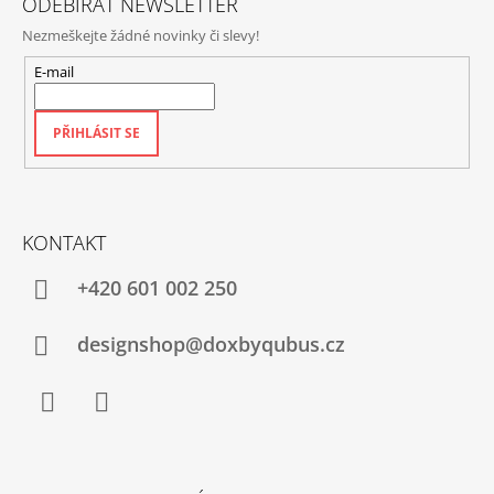
ODEBÍRAT NEWSLETTER
Nezmeškejte žádné novinky či slevy!
E-mail
PŘIHLÁSIT SE
KONTAKT
+420‭ 601 002 250
designshop@doxbyqubus.cz
Facebook
Instagram