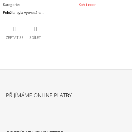
Kategorie
:
Koh-i-noor
Položka byla vyprodána…
ZEPTAT SE
SDÍLET
Z
Á
PŘIJÍMÁME ONLINE PLATBY
P
A
T
Í