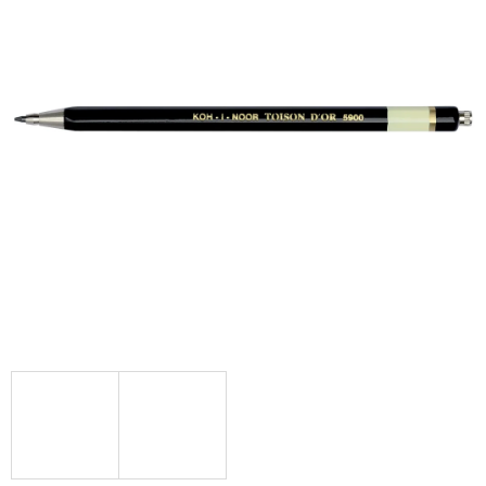
A
J
Í
T
?
HLEDAT
D
O
P
O
R
U
Č
U