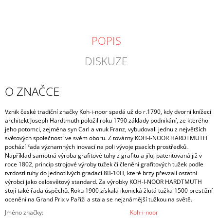
POPIS
DISKUZE
O ZNAČCE
Vznik české tradiční značky Koh-i-noor spadá už do r.
1790, kdy dvorní knížecí
architekt Joseph Hardtmuth položil roku 1790 základy podnikání, ze kterého
jeho potomci, zejména syn Carl a vnuk Franz, vybudovali jednu z největších
světových společností ve svém oboru. Z továrny KOH-I-NOOR HARDTMUTH
pochází řada významných inovací na poli vývoje psacích prostředků.
Například samotná výroba grafitové tuhy z grafitu a jílu, patentovaná již v
roce 1802, princip strojové výroby tužek či členění grafitových tužek podle
tvrdosti tuhy do jednotlivých gradací 8B-10H, které brzy převzali ostatní
výrobci jako celosvětový standard. Za výrobky KOH-I-NOOR HARDTMUTH
stojí také řada úspěchů. Roku 1900 získala ikonická žlutá tužka 1500 prestižní
ocenění na Grand Prix v Paříži a stala se nejznámější tužkou na světě.
Jméno značky
:
Koh-i-noor