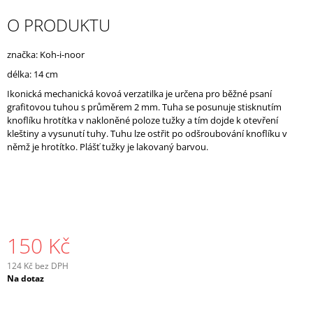
J
O PRODUKTU
E
M
E
značka: Koh-i-noor
délka: 14 cm
Ikonická mechanická kovoá verzatilka je určena pro běžné psaní
grafitovou tuhou s průměrem 2 mm. Tuha se posunuje stisknutím
knoflíku hrotítka v nakloněné poloze tužky a tím dojde k otevření
kleštiny a vysunutí tuhy. Tuhu lze ostřit po odšroubování knoflíku v
němž je hrotítko. Plášť tužky je lakovaný barvou.
150 Kč
124 Kč bez DPH
Měrná
Na dotaz
cena: