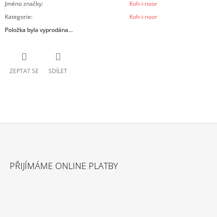
Jméno značky
:
Koh-i-noor
Kategorie
:
Koh-i-noor
Položka byla vyprodána…
ZEPTAT SE
SDÍLET
Z
Á
PŘIJÍMÁME ONLINE PLATBY
P
A
T
Í