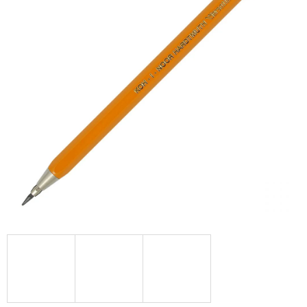
A
J
Í
T
?
HLEDAT
D
O
P
O
R
U
Č
U