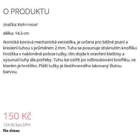
J
O PRODUKTU
E
M
E
značka: Koh-i-noor
délka: 14,3 cm
Ikonická kovová mechanická verzatilka, je určena pro běžné psaní a
kreslení tuhou s průměrem 2 mm. Tuha se posunuje stisknutím knoflíku
hrotítka v nakloněné poloze tužky, tím dojde k otevření kleštiny a
vysunutí tuhy dle potřeby. Tuhu lze ostřit po odšroubování knoflíku, ve
kterém je hrotítko. Plášť tužky je šestihranného lakovaný žlutou
barvou.
150 Kč
124 Kč bez DPH
Měrná
Na dotaz
cena: