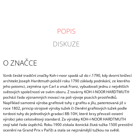
POPIS
DISKUZE
O ZNAČCE
Vznik české tradiční značky Koh-i-noor spadá už do r.
1790, kdy dvorní knížecí
architekt Joseph Hardtmuth položil roku 1790 základy podnikání, ze kterého
jeho potomci, zejména syn Carl a vnuk Franz, vybudovali jednu z největších
světových společností ve svém oboru. Z továrny KOH-I-NOOR HARDTMUTH
pochází řada významných inovací na poli vývoje psacích prostředků.
Například samotná výroba grafitové tuhy z grafitu a jílu, patentovaná již v
roce 1802, princip strojové výroby tužek či členění grafitových tužek podle
tvrdosti tuhy do jednotlivých gradací 8B-10H, které brzy převzali ostatní
výrobci jako celosvětový standard. Za výrobky KOH-I-NOOR HARDTMUTH
stojí také řada úspěchů. Roku 1900 získala ikonická žlutá tužka 1500 prestižní
ocenění na Grand Prix v Paříži a stala se nejznámější tužkou na světě.