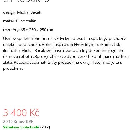
J
E
design: Michal Bačák
M
materiál: porcelán
E
rozměry: 65 x 250 x 250 mm
Úsměv spolehlivého přítele vždycky potěší, tím spíš když pochází z
daleké budoucnosti. Volně inspirován Hvězdnými válkami vtiskl
ilustrátor Michal Bačák své míse neodolatelný dekor androgeního
úsměvu robota c3po. Vyrábí se ve dvou verzích kombinace modré a
zlaté. Rozeznávací znak: Zlatý proužek na okraji. Tato mísa je ta s
proužkem.
3 400 Kč
2 810 Kč bez DPH
Měrná
Skladem v obchodě
(2 ks)
cena: