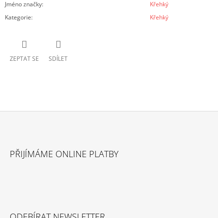
Jméno značky
:
Křehký
Kategorie
:
Křehký
ZEPTAT SE
SDÍLET
Z
Á
PŘIJÍMÁME ONLINE PLATBY
P
A
T
Í
ODEBÍRAT NEWSLETTER