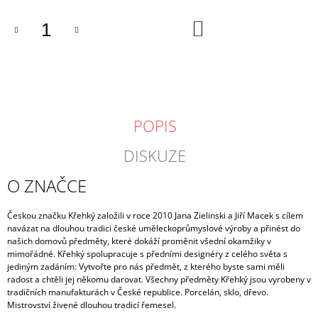
DO
KOŠÍKU
POPIS
DISKUZE
O ZNAČCE
Českou značku Křehký založili v roce 2010 Jana Zielinski a Jiří Macek s cílem
navázat na dlouhou tradici české uměleckoprůmyslové výroby a přinést do
našich domovů předměty, které dokáží proměnit všední okamžiky v
mimořádné.
Křehký spolupracuje s předními designéry z celého světa s
jediným zadáním: Vytvořte pro nás předmět, z kterého byste sami měli
radost a chtěli jej někomu darovat. Všechny předměty Křehký jsou vyrobeny v
tradičních manufakturách v České republice. Porcelán, sklo, dřevo.
Mistrovství živené dlouhou tradicí řemesel.