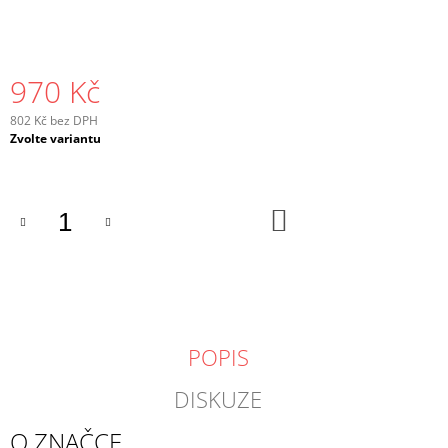
970 Kč
802 Kč bez DPH
Měrná
Zvolte variantu
cena:
DO
KOŠÍKU
POPIS
DISKUZE
O ZNAČCE