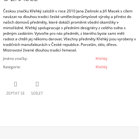
Českou značku Křehký založili v roce 2010 Jana Zielinski a Jiří Macek s cílem
navázat na dlouhou tradici české uměleckoprůmyslové výroby a přinést do
našich domovů předměty, které dokáží proměnit všední okamžiky v
mimořádné.
Křehký spolupracuje s předními designéry z celého světa s
jediným zadáním: Vytvořte pro nás předmět, z kterého byste sami měli
radost a chtěli jej někomu darovat. Všechny předměty Křehký jsou vyrobeny v
tradičních manufakturách v České republice. Porcelán, sklo, dřevo.
Mistrovství živené dlouhou tradicí řemesel.
Jméno značky
:
Křehký
Kategorie
:
Křehký
ZEPTAT SE
SDÍLET