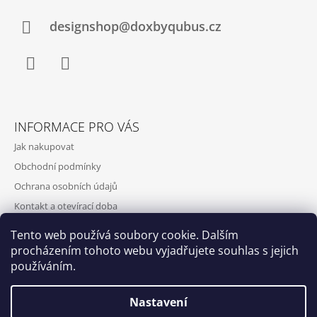
designshop@doxbyqubus.cz
Facebook
Instagram
INFORMACE PRO VÁS
Jak nakupovat
Obchodní podmínky
Ochrana osobních údajů
Kontakt a otevírací doba
Doprava a platba
Tento web používá soubory cookie. Dalším
O nás
procházením tohoto webu vyjadřujete souhlas s jejich
používáním.
Nastavení
Qubus
DoxByQubus