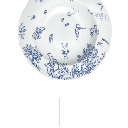
A
J
Í
T
?
HLEDAT
D
O
P
O
R
U
Č
U