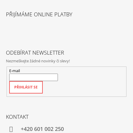
Z
Á
PŘIJÍMÁME ONLINE PLATBY
P
A
T
Í
ODEBÍRAT NEWSLETTER
Nezmeškejte žádné novinky či slevy!
E-mail
PŘIHLÁSIT SE
KONTAKT
+420‭ 601 002 250