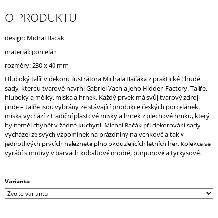
J
O PRODUKTU
E
M
E
design: Michal Bačák
materiál: porcelán
rozměry:
230 x 40 mm
Hluboký talíř v dekoru ilustrátora Michala Bačáka z praktické Chudé
sady, kterou tvarově navrhl Gabriel Vach a jeho Hidden Factory. Talíře,
hluboký a mělký, miska a hrnek. Každý prvek má svůj tvarový zdroj
jinde – talíře jsou vybrány ze stávající produkce českých porcelánek,
miska vychází z tradiční plastové misky a hrnek z plechové hrnku, který
by neměl chybět v žádné kuchyni. Michal Bačák při dekorování sady
vycházel ze svých vzpomínek na prázdniny na venkově a tak v
jednotlivých prvcích naleznete plno okouzlejících letních her. Kolekce se
vyrábí s motivy v barvách kobaltové modré, purpurové a tyrkysové.
Varianta