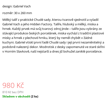
J
design: Gabriel Vach
E
M
rozměr: 30 x 260 mm
E
Mělký talíř z praktické Chudé sady, kterou tvarově sjednotil a vyladil
Gabriel Vach a jeho Hidden Factory. Talíře, hluboký a mělký, miska a
hrnek. Každý prvek má svůj tvarový zdroj jinde – talíře jsou vybrány ze
stávající produkce českých porcelánek, miska vychází z tradiční plastové
misky a hrnek z plechové hrnku, který by neměl chybět v žádné
kuchyni. Gabriel vtiskl první řadě Chudé sady i její první nezaměnitelný a
podobně nalezený dekor. Modrotisk z desky zapomenuté ve staré skříni
v Horním Slavkově, naší nejstarší a dnes již bohužel zaniklé porcelánce.
980 Kč
810 Kč bez DPH
Měrná
Skladem v obchodě
(2 ks)
cena: