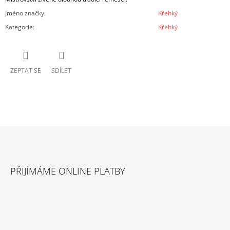
Jméno značky
:
Křehký
Kategorie
:
Křehký
ZEPTAT SE
SDÍLET
Z
Á
PŘIJÍMÁME ONLINE PLATBY
P
A
T
Í