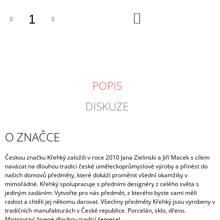
DO
KOŠÍKU
POPIS
DISKUZE
O ZNAČCE
Českou značku Křehký založili v roce 2010 Jana Zielinski a Jiří Macek s cílem
navázat na dlouhou tradici české uměleckoprůmyslové výroby a přinést do
našich domovů předměty, které dokáží proměnit všední okamžiky v
mimořádné.
Křehký spolupracuje s předními designéry z celého světa s
jediným zadáním: Vytvořte pro nás předmět, z kterého byste sami měli
radost a chtěli jej někomu darovat. Všechny předměty Křehký jsou vyrobeny v
tradičních manufakturách v České republice. Porcelán, sklo, dřevo.
Mistrovství živené dlouhou tradicí řemesel.