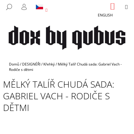
K
Přejít
NÁKUP
M
HLEDAT
na
KOŠÍK
O
PŘIHLÁŠENÍ
ZPĚT
ZPĚT
obsah
ENGLISH
Š
Í
C
K
O
P
O
T
Domů
/
DESIGNÉŘI
/
Křehký
/
Mělký Talíř Chudá sada: Gabriel Vach -
Ř
Rodiče s dětmi
E
MĚLKÝ TALÍŘ CHUDÁ SADA:
B
GABRIEL VACH - RODIČE S
U
J
DĚTMI
E
T
E
N