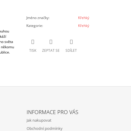
Jméno značky
:
Křehký
Kategorie
:
Křehký
louhou
káží
ho světa
ej někomu
TISK
ZEPTAT SE
SDÍLET
blice.
INFORMACE PRO VÁS
Jak nakupovat
Obchodní podmínky