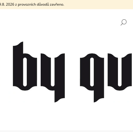
e 9.8. 2026 z provozních důvodů zavřeno.
H
CO POTŘEBUJETE NAJÍT?
HLEDAT
DOPORUČUJEME