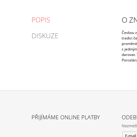
O Z
POPIS
Českou zn
DISKUZE
tradici 
proměnit
s jediný
darovat.
Porcelán,
Z
Á
PŘIJÍMÁME ONLINE PLATBY
ODEB
P
Nezmeške
A
E-mail