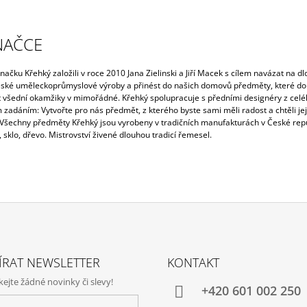
NAČCE
ačku Křehký založili v roce 2010 Jana Zielinski a Jiří Macek s cílem navázat na d
české uměleckoprůmyslové výroby a přinést do našich domovů předměty, které do
 všední okamžiky v mimořádné.
Křehký spolupracuje s předními designéry z celé
m zadáním: Vytvořte pro nás předmět, z kterého byste sami měli radost a chtěli j
 Všechny předměty Křehký jsou vyrobeny v tradičních manufakturách v České repu
 sklo, dřevo. Mistrovství živené dlouhou tradicí řemesel.
ÍRAT NEWSLETTER
KONTAKT
jte žádné novinky či slevy!
+420‭ 601 002 250