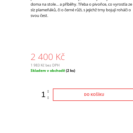
doma na stole… a příběhy. Třeba o pivoňce, co vyrostla ze
slz plameňáků, či o černé růži, s jejichž trny bojují roháči o
svou čest.
2 400 Kč
1 983 Kč bez DPH
Měrná
Skladem v obchodě
(2 ks)
cena:
DO KOŠÍKU