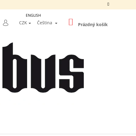
ENGLISH
NÁKUPNÍ
LEDAT
CZK
Čeština
KOŠÍK
Prázdný košík
PŘIHLÁŠENÍ