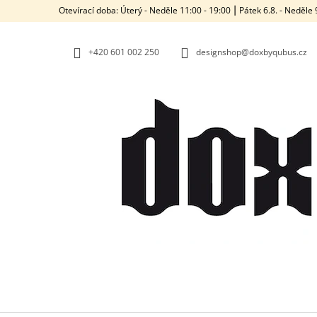
K
Přejít
Otevírací doba: Úterý - Neděle 11:00 - 19:00 ⎮ Pátek 6.8. - Neděl
na
O
ZPĚT
ZPĚT
obsah
DO
DO
Š
OBCHODU
OBCHODU
+420‭ 601 002 250
designshop@doxbyqubus.cz
Í
K