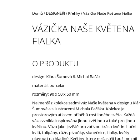
Domů
/
DESIGNÉŘI
/
Křehký
/
Vázička Naše Květena Fialka
VÁZIČKA NAŠE KVĚTENA
FIALKA
O PRODUKTU
design: Klára Šumová & Michal Bačák
materiál: porcelán
rozměry:
90 x 50 x 50 mm
Nejmenší z kolekce sedmi váz Naše květena v designu Klá
Šumové a s ilustracemi Michala Bačáka. Kolekce je
prostorovým atlasem příběhů rostlinného světa. Každá
váza vznikla inspirována jinou květinou a také pro jinou
květinu. Váza jako jeviště pro zářivou krásu květin. Luční
kvítí, tulipány, růže, pivoňky, slunečnice, fialky, květy
plovoucí na hladině. Květiny, které nejčastěji toužíme mít