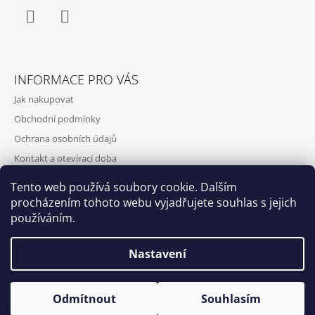
Facebook
Instagram
INFORMACE PRO VÁS
Jak nakupovat
Obchodní podmínky
Ochrana osobních údajů
Kontakt a otevírací doba
Doprava a platba
Tento web používá soubory cookie. Dalším
O nás
procházením tohoto webu vyjadřujete souhlas s jejich
používáním.
Nastavení
Qubus
DoxByQubus
© 2026 DOX BY QUBUS. Všechna práva
Vytvořil Shoptet
Otevírací doba: Úterý - Neděle 11:00 - 19:00 ⎮ Pátek 6.8. - Neděle
Odmítnout
Souhlasím
vyhrazena.
9.8. 2026 z provozních důvodů zavřeno.