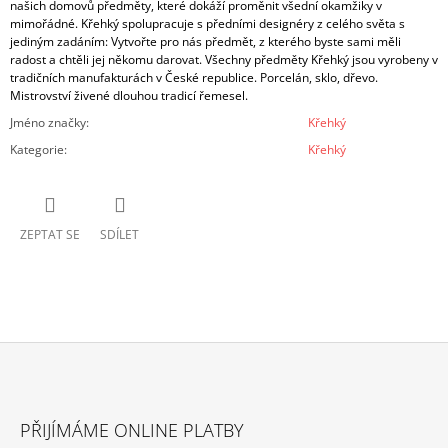
našich domovů předměty, které dokáží proměnit všední okamžiky v
mimořádné.
Křehký spolupracuje s předními designéry z celého světa s
jediným zadáním: Vytvořte pro nás předmět, z kterého byste sami měli
radost a chtěli jej někomu darovat. Všechny předměty Křehký jsou vyrobeny v
tradičních manufakturách v České republice. Porcelán, sklo, dřevo.
Mistrovství živené dlouhou tradicí řemesel.
Jméno značky
:
Křehký
Kategorie
:
Křehký
ZEPTAT SE
SDÍLET
Z
Á
PŘIJÍMÁME ONLINE PLATBY
P