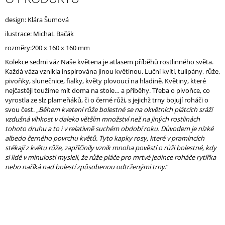
J
E
design: Klára Šumová
M
ilustrace: MichaL Bačák
E
rozměry:
200 x 160 x 160 mm
Kolekce sedmi váz Naše květena je atlasem příběhů rostlinného světa.
Každá váza vznikla inspirována jinou květinou. Luční kvítí, tulipány, růže,
pivoňky, slunečnice, fialky, květy plovoucí na hladině. Květiny, které
nejčastěji toužíme mít doma na stole… a příběhy. Třeba o pivoňce, co
vyrostla ze slz plameňáků, či o černé růži, s jejichž trny bojují roháči o
svou čest. „
Během kvetení růže bolestné se na okvětních plátcích sráží
vzdušná vlhkost v daleko větším množství než na jiných rostlinách
tohoto druhu a to i v relativně suchém období roku. Důvodem je nízké
albedo černého povrchu květů. Tyto kapky rosy, které v pramíncích
stékají z květu růže, zapříčinily vznik mnoha pověstí o růži bolestné, kdy
si lidé v minulosti mysleli, že růže pláče pro mrtvé jedince roháče rytířka
nebo naříká nad bolestí způsobenou odtrženými trny
.”