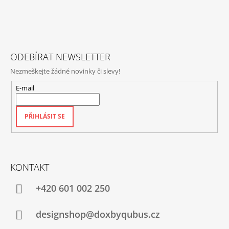
A
T
Í
ODEBÍRAT NEWSLETTER
Nezmeškejte žádné novinky či slevy!
E-mail
PŘIHLÁSIT SE
KONTAKT
+420‭ 601 002 250
designshop@doxbyqubus.cz