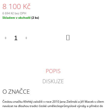
8 100 Kč
6 694 Kč bez DPH
Měrná
Skladem v obchodě
(2 ks)
cena:
DO
KOŠÍKU
POPIS
DISKUZE
O ZNAČCE
Českou značku Křehký založili v roce 2010 Jana Zielinski a Jiří Macek s cílem
navázat na dlouhou tradici české uměleckoprůmyslové výroby a přinést do