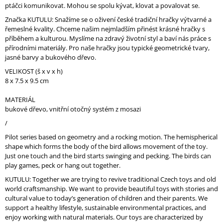
ptáčci komunikovat. Mohou se spolu kývat, klovat a povalovat se.
J
E
Značka KUTULU: Snažíme se o oživení české tradiční hračky výtvarné a
M
řemeslné kvality. Chceme našim nejmladším přinést krásné hračky s
E
příběhem a kulturou. Myslíme na zdravý životní styl a baví nás práce s
přírodními materiály. Pro naše hračky jsou typické geometrické tvary,
jasné barvy a bukového dřevo.
VELIKOST (š x v x h)
8 x 7.5 x 9.5 cm
MATERIÁL
bukové dřevo, vnitřní otočný systém z mosazi
/
Pilot series based on geometry and a rocking motion. The hemispherical
shape which forms the body of the bird allows movement of the toy.
Just one touch and the bird starts swinging and pecking. The birds can
play games, peck or hang out together.
KUTULU: Together we are trying to revive traditional Czech toys and old
world craftsmanship. We want to provide beautiful toys with stories and
cultural value to today’s generation of children and their parents. We
support a healthy lifestyle, sustainable environmental practices, and
enjoy working with natural materials. Our toys are characterized by