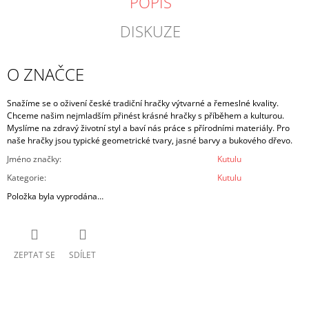
POPIS
DISKUZE
O ZNAČCE
Snažíme se o oživení české tradiční hračky výtvarné a řemeslné kvality.
Chceme našim nejmladším přinést krásné hračky s příběhem a kulturou.
Myslíme na zdravý životní styl a baví nás práce s přírodními materiály. Pro
naše hračky jsou typické geometrické tvary, jasné barvy a bukového dřevo.
Jméno značky
:
Kutulu
Kategorie
:
Kutulu
Položka byla vyprodána…
ZEPTAT SE
SDÍLET