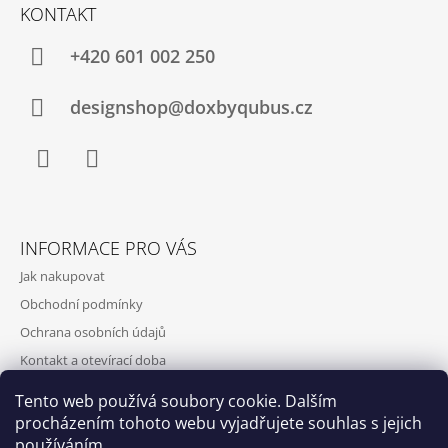
KONTAKT
+420‭ 601 002 250
designshop@doxbyqubus.cz
Facebook
Instagram
INFORMACE PRO VÁS
Jak nakupovat
Obchodní podmínky
Ochrana osobních údajů
Kontakt a otevírací doba
Doprava a platba
Tento web používá soubory cookie. Dalším
O nás
procházením tohoto webu vyjadřujete souhlas s jejich
používáním.