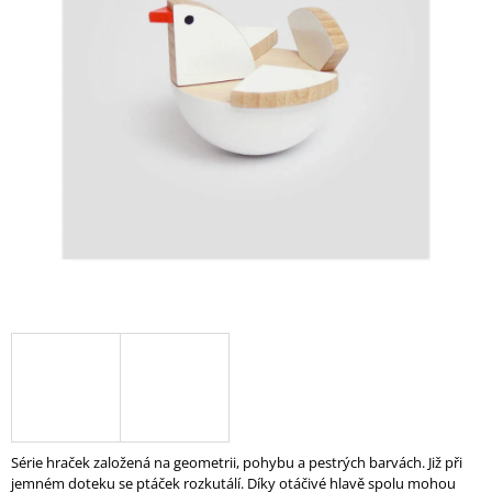
A
J
Í
T
?
HLEDAT
D
O
P
O
R
U
Série hraček založená na geometrii, pohybu a pestrých barvách. Již při
Č
jemném doteku se ptáček rozkutálí. Díky otáčivé hlavě spolu mohou
U