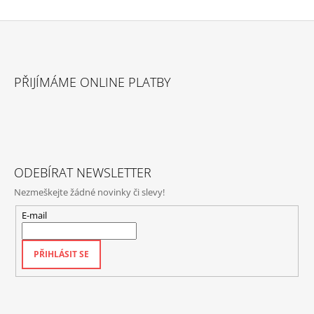
Z
Á
PŘIJÍMÁME ONLINE PLATBY
P
A
T
Í
ODEBÍRAT NEWSLETTER
Nezmeškejte žádné novinky či slevy!
E-mail
PŘIHLÁSIT SE