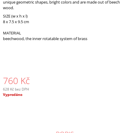
unique geometric shapes, bright colors and are made out of beech
wood.
SIZE (w x h x l)
8 x 7.5 x 9.5 cm
MATERIAL
beechwood, the inner rotatable system of brass
760 Kč
628 Kč bez DPH
Měrná
Vyprodáno
cena: