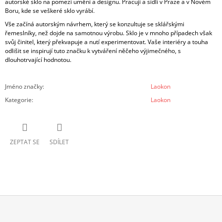
autorské sklo na pomezí umění a designu.
Pracují a sídlí v Praze a v Novém
Boru, kde se veškeré sklo vyrábí.
Vše začíná autorským návrhem, který se konzultuje se sklářskými
řemeslníky, než dojde na samotnou výrobu. Sklo je v mnoho případech však
svůj činitel, který překvapuje a nutí experimentovat
.
Vaše interiéry a touha
odlišit se inspirují tuto značku k vytváření něčeho výjimečného, s
dlouhotrvající hodnotou.
Jméno značky
:
Laokon
Kategorie
:
Laokon
ZEPTAT SE
SDÍLET
Z