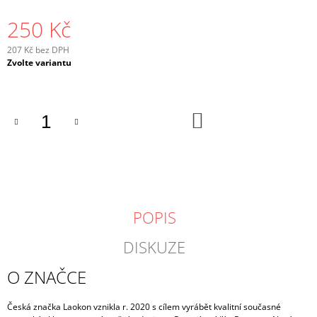
250 Kč
207 Kč bez DPH
Měrná
Zvolte variantu
cena:
DO
KOŠÍKU
POPIS
DISKUZE
O ZNAČCE
Česká značka Laokon vznikla r. 2020 s cílem vyrábět kvalitní současné