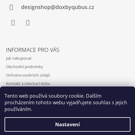
designshop@doxbyqubus.cz
Facebook
Instagram
INFORMACE PRO VÁS
Jak nakupovat
Obchodní podmínky
Ochrana osobních údajů
Kontakt a otevírací doba
Doprava a platba
Tento web používá soubory cookie. Dalším
O nás
procházením tohoto webu vyjadřujete souhlas s jejich
používáním.
Nastavení
Qubus
DoxByQubus