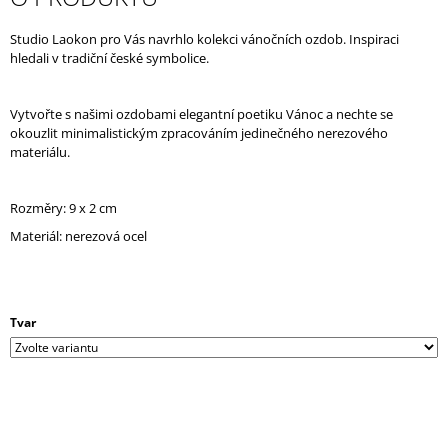
J
E
Studio Laokon pro Vás navrhlo kolekci vánočních ozdob. Inspiraci
M
hledali v tradiční české symbolice.
E
Vytvořte s našimi ozdobami elegantní poetiku Vánoc a nechte se
okouzlit minimalistickým zpracováním jedinečného nerezového
materiálu.
Rozměry: 9 x 2 cm
Materiál: nerezová ocel
Tvar