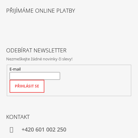
Á
PŘIJÍMÁME ONLINE PLATBY
P
A
T
Í
ODEBÍRAT NEWSLETTER
Nezmeškejte žádné novinky či slevy!
E-mail
PŘIHLÁSIT SE
KONTAKT
+420‭ 601 002 250