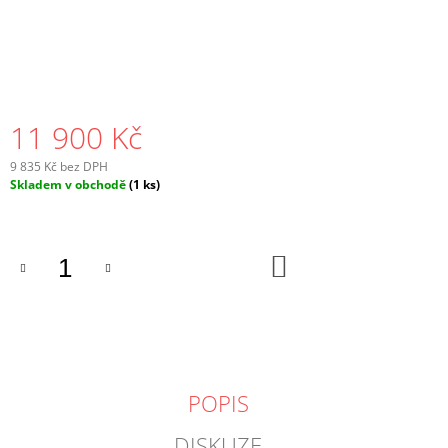
11 900 Kč
9 835 Kč bez DPH
Měrná
Skladem v obchodě
(1 ks)
cena:
DO
KOŠÍKU
POPIS
DISKUZE