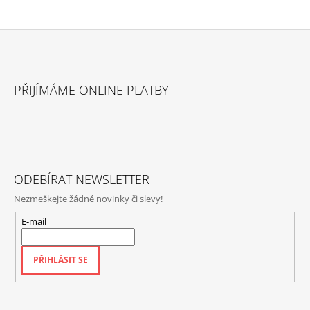
Z
Á
PŘIJÍMÁME ONLINE PLATBY
P
A
T
Í
ODEBÍRAT NEWSLETTER
Nezmeškejte žádné novinky či slevy!
E-mail
PŘIHLÁSIT SE