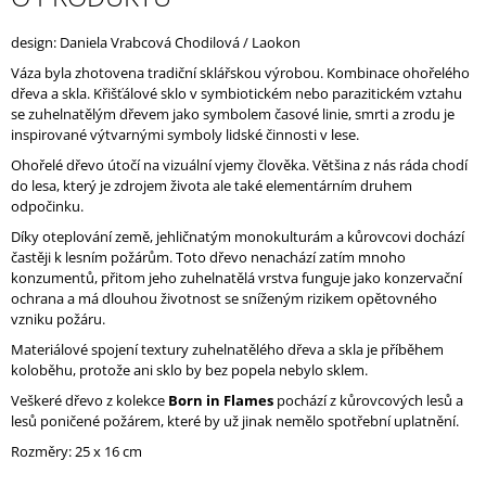
J
E
design: Daniela Vrabcová Chodilová / Laokon
M
Váza byla zhotovena tradiční sklářskou výrobou.
Kombinace ohořelého
E
dřeva a skla. Křišťálové sklo v symbiotickém nebo parazitickém vztahu
se zuhelnatělým dřevem jako symbolem časové linie, smrti a zrodu je
inspirované výtvarnými symboly lidské činnosti v lese.
Ohořelé dřevo útočí na vizuální vjemy člověka. Většina z nás ráda chodí
do lesa, který je zdrojem života ale také elementárním druhem
odpočinku.
Díky oteplování země, jehličnatým monokulturám a kůrovcovi dochází
častěji k lesním požárům. Toto dřevo nenachází zatím mnoho
konzumentů, přitom jeho zuhelnatělá vrstva funguje jako konzervační
ochrana a má dlouhou životnost se sníženým rizikem opětovného
vzniku požáru.
Materiálové spojení textury zuhelnatělého dřeva a skla je příběhem
koloběhu, protože ani sklo by bez popela nebylo sklem.
Veškeré dřevo z kolekce
Born in Flames
pochází z kůrovcových lesů a
lesů poničené požárem, které by už jinak nemělo spotřební uplatnění.
Rozměry: 25 x 16 cm