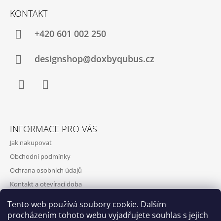
KONTAKT
+420‭ 601 002 250
designshop@doxbyqubus.cz
Facebook
Instagram
INFORMACE PRO VÁS
Jak nakupovat
Obchodní podmínky
Ochrana osobních údajů
Kontakt a otevírací doba
Doprava a platba
Tento web používá soubory cookie. Dalším
O nás
procházením tohoto webu vyjadřujete souhlas s jejich