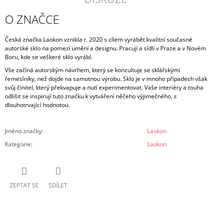
O ZNAČCE
Česká značka Laokon vznikla r. 2020 s cílem vyrábět kvalitní současné
autorské sklo na pomezí umění a designu.
Pracují a sídlí v Praze a v Novém
Boru, kde se veškeré sklo vyrábí.
Vše začíná autorským návrhem, který se konzultuje se sklářskými
řemeslníky, než dojde na samotnou výrobu. Sklo je v mnoho případech však
svůj činitel, který překvapuje a nutí experimentovat
.
Vaše interiéry a touha
odlišit se inspirují tuto značku k vytváření něčeho výjimečného, s
dlouhotrvající hodnotou.
Jméno značky
:
Laokon
Kategorie
:
Laokon
ZEPTAT SE
SDÍLET