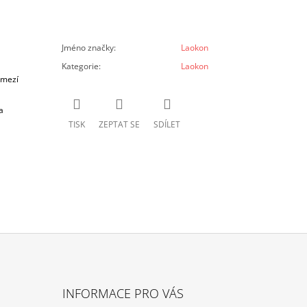
Jméno značky
:
Laokon
Kategorie
:
Laokon
omezí
a
TISK
ZEPTAT SE
SDÍLET
INFORMACE PRO VÁS