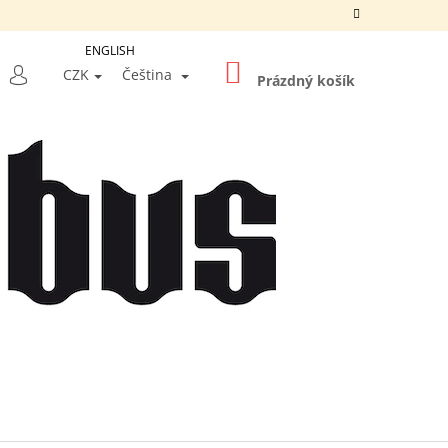
ENGLISH
NÁKUPNÍ
LEDAT
CZK
Čeština
KOŠÍK
Prázdný košík
PŘIHLÁŠENÍ