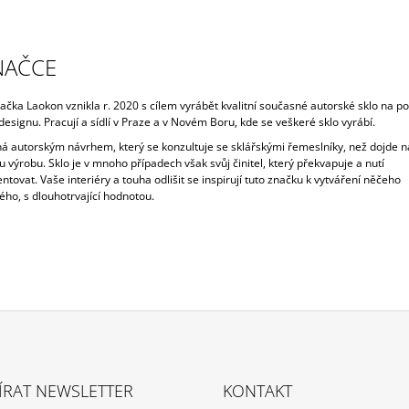
NAČCE
ačka Laokon vznikla r. 2020 s cílem vyrábět kvalitní současné autorské sklo na p
designu.
Pracují a sídlí v Praze a v Novém Boru, kde se veškeré sklo vyrábí.
ná autorským návrhem, který se konzultuje se sklářskými řemeslníky, než dojde n
výrobu. Sklo je v mnoho případech však svůj činitel, který překvapuje a nutí
ntovat
.
Vaše interiéry a touha odlišit se inspirují tuto značku k vytváření něčeho
ého, s dlouhotrvající hodnotou.
ÍRAT NEWSLETTER
KONTAKT