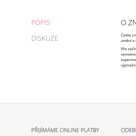
O Z
POPIS
Česká zn
DISKUZE
umění a 
Vše začí
samotnou 
experime
výjimečn
Z
Á
PŘIJÍMÁME ONLINE PLATBY
ODEB
P