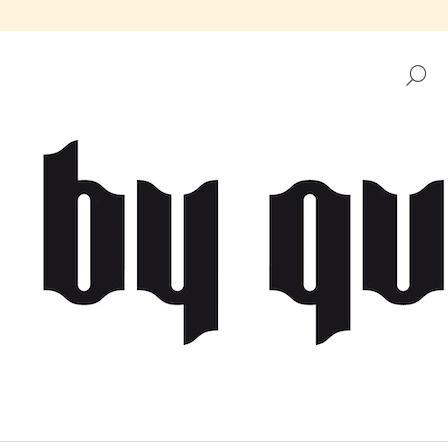
H
CO POTŘEBUJETE NAJÍT?
HLEDAT
DOPORUČUJEME