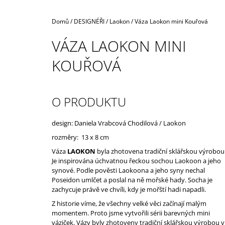
Domů
/
DESIGNÉŘI
/
Laokon
/
Váza Laokon mini Kouřová
VÁZA LAOKON MINI
KOUŘOVÁ
O PRODUKTU
design: Daniela Vrabcová Chodilová / Laokon
rozměry: 13 x 8 cm
Váza
LAOKON
byla zhotovena tradiční sklářskou výrobou
Je inspirována úchvatnou řeckou sochou Laokoon a jeho
synové. Podle pověsti Laokoona a jeho syny nechal
Poseidon umlčet a poslal na ně mořské hady. Socha je
zachycuje právě ve chvíli, kdy je mořští hadi napadli.
Z historie víme, že všechny velké věci začínají malým
momentem. Proto jsme vytvořili sérii barevných mini
váziček. Vázy byly zhotoveny tradiční sklářskou výrobou v