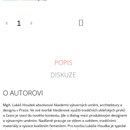
cena:
DO
KOŠÍKU
POPIS
DISKUZE
O AUTOROVI
MgA. Lukáš Houdek absolvoval Akademii výtvarných umění, architektury a
designu v Praze. Ve své tvorbě hledá
nové využití tradičních sklářských prvků
a často je staví do nového kontextu. Jde o dialog mezi produktovým designem
a výtvarným uměním. Nadšeně pracuje se sklem a světlem, tradičními
materiály a vysoce kvalitním řemeslem. Pro tvorbu Lukáše Houdka je typické