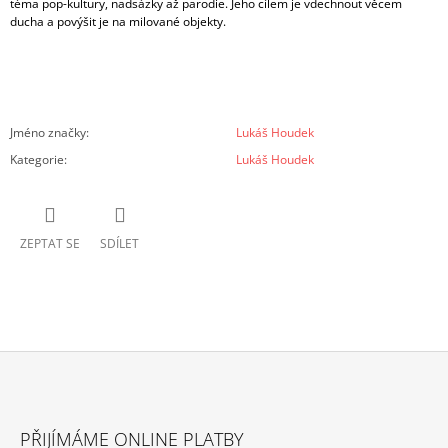
téma pop-kultury, nadsázky až parodie. Jeho cílem je vdechnout věcem
ducha a povýšit je na milované objekty.
Jméno značky
:
Lukáš Houdek
Kategorie
:
Lukáš Houdek
ZEPTAT SE
SDÍLET
Z
Á
PŘIJÍMÁME ONLINE PLATBY