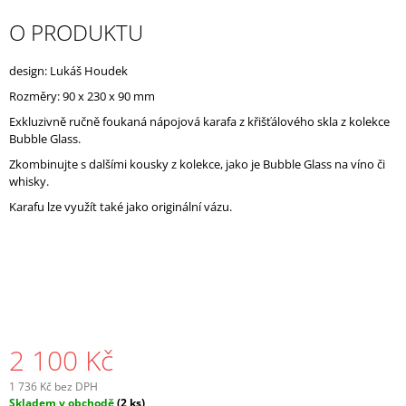
J
O PRODUKTU
E
M
E
design: Lukáš Houdek
Rozměry:
90 x 230 x 90 mm
Exkluzivně ručně foukaná nápojová karafa z křišťálového skla z kolekce
Bubble Glass.
Zkombinujte s dalšími kousky z kolekce, jako je Bubble Glass na víno či
whisky.
Karafu lze využít také jako originální vázu.
2 100 Kč
1 736 Kč bez DPH
Měrná
Skladem v obchodě
(2 ks)