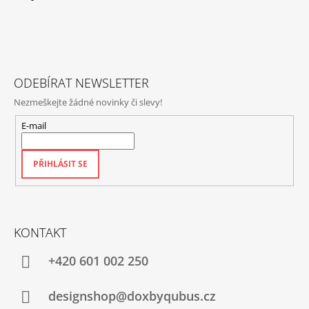
P
A
T
Í
ODEBÍRAT NEWSLETTER
Nezmeškejte žádné novinky či slevy!
E-mail
PŘIHLÁSIT SE
KONTAKT
+420‭ 601 002 250
designshop@doxbyqubus.cz