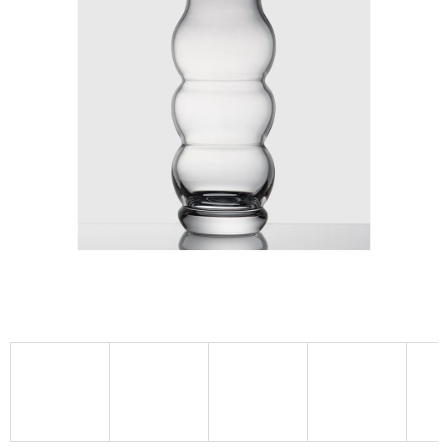
A
J
Í
T
?
HLEDAT
D
O
P
O
R
U
Č
U