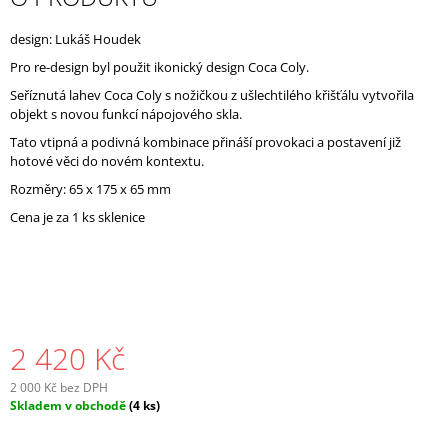
J
E
design: Lukáš Houdek
M
Pro re-design byl použit ikonický design Coca Coly.
E
Seříznutá lahev Coca Coly s nožičkou z ušlechtilého křišťálu vytvořila
objekt s novou funkcí nápojového skla.
Tato vtipná a podivná kombinace přináší provokaci a postavení již
hotové věci do novém kontextu.
Rozměry:
65 x 175 x 65 mm
Cena je za 1 ks sklenice
2 420 Kč
2 000 Kč bez DPH
Měrná
Skladem v obchodě
(4 ks)
cena: