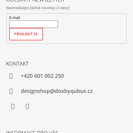
Nezmeškejte žádné novinky či slevy!
E-mail
PŘIHLÁSIT SE
KONTAKT
+420‭ 601 002 250
designshop@doxbyqubus.cz
Facebook
Instagram
INFORMACE PRO VÁS