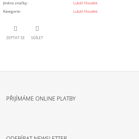
Jméno značky
:
Lukáš Houdek
Kategorie
:
Lukáš Houdek
ZEPTAT SE
SDÍLET
Z
Á
PŘIJÍMÁME ONLINE PLATBY
P
A
T
Í
ODEBÍRAT NEWSLETTER