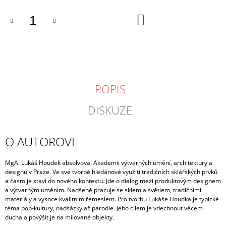
DO
KOŠÍKU
POPIS
DISKUZE
O AUTOROVI
MgA. Lukáš Houdek absolvoval Akademii výtvarných umění, architektury a
designu v Praze. Ve své tvorbě hledá
nové využití tradičních sklářských prvků
a často je staví do nového kontextu. Jde o dialog mezi produktovým designem
a výtvarným uměním. Nadšeně pracuje se sklem a světlem, tradičními
materiály a vysoce kvalitním řemeslem. Pro tvorbu Lukáše Houdka je typické
téma pop-kultury, nadsázky až parodie. Jeho cílem je vdechnout věcem
ducha a povýšit je na milované objekty.