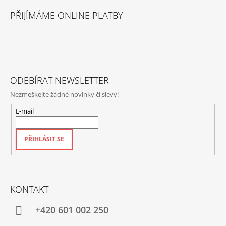
Á
PŘIJÍMÁME ONLINE PLATBY
P
A
T
Í
ODEBÍRAT NEWSLETTER
Nezmeškejte žádné novinky či slevy!
E-mail
PŘIHLÁSIT SE
KONTAKT
+420‭ 601 002 250