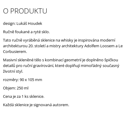
J
O PRODUKTU
E
M
E
design: Lukáš Houdek
Ručně foukané a ryté sklo.
Tato ručně vyráběná sklenice na whisky je inspirována moderní
architekturou 20. století a mistry architektury Adolfem Loosem a Le
Corbusierem.
Masivní skleněné tělo s kombinací geometrií je doplněno špičkou
detailů pro ruční gravírování, které doplňují mimořádný současný
životní styl.
rozměry:
90 x 105 mm
Objem: 250 ml
Cena je za 1 ks sklenice.
Každá sklenice je signovaná autorem.