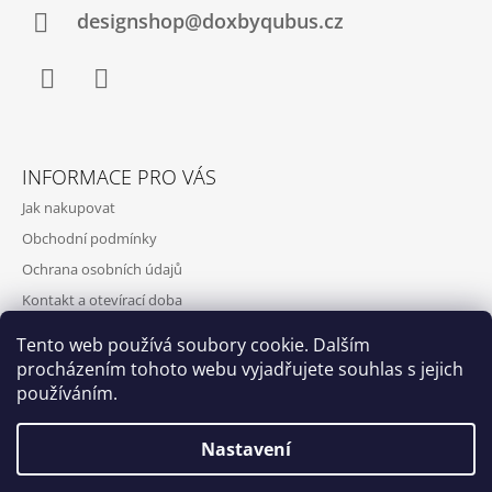
designshop@doxbyqubus.cz
Facebook
Instagram
INFORMACE PRO VÁS
Jak nakupovat
Obchodní podmínky
Ochrana osobních údajů
Kontakt a otevírací doba
Doprava a platba
Tento web používá soubory cookie. Dalším
O nás
procházením tohoto webu vyjadřujete souhlas s jejich
používáním.
Nastavení
Qubus
DoxByQubus