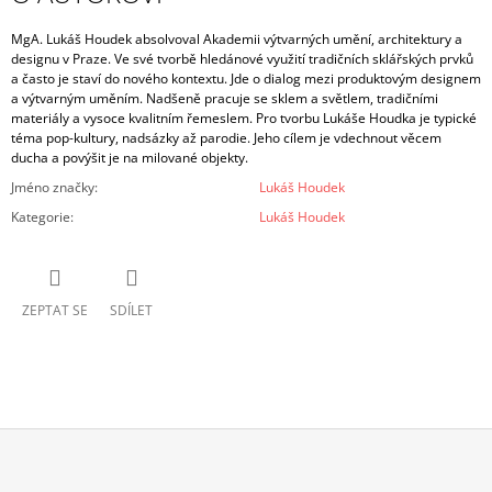
MgA. Lukáš Houdek absolvoval Akademii výtvarných umění, architektury a
designu v Praze. Ve své tvorbě hledá
nové využití tradičních sklářských prvků
a často je staví do nového kontextu. Jde o dialog mezi produktovým designem
a výtvarným uměním. Nadšeně pracuje se sklem a světlem, tradičními
materiály a vysoce kvalitním řemeslem. Pro tvorbu Lukáše Houdka je typické
téma pop-kultury, nadsázky až parodie. Jeho cílem je vdechnout věcem
ducha a povýšit je na milované objekty.
Jméno značky
:
Lukáš Houdek
Kategorie
:
Lukáš Houdek
ZEPTAT SE
SDÍLET
Z