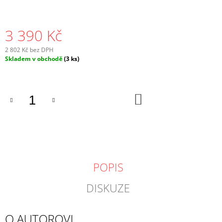
3 390 Kč
2 802 Kč bez DPH
Měrná
Skladem v obchodě
(3 ks)
cena:
DO
KOŠÍKU
POPIS
DISKUZE
O AUTOROVI