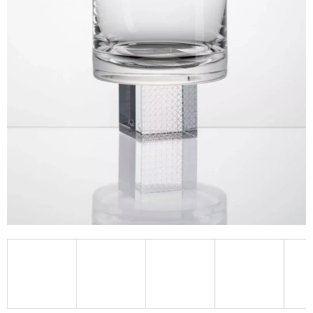
A
J
Í
T
?
HLEDAT
D
O
P
O
R
U
Č
U