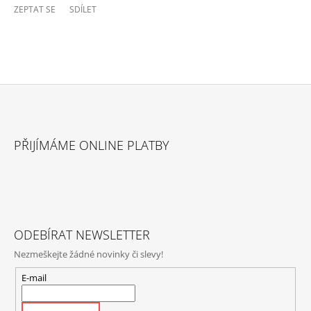
ZEPTAT SE
SDÍLET
Z
Á
PŘIJÍMÁME ONLINE PLATBY
P
A
T
Í
ODEBÍRAT NEWSLETTER
Nezmeškejte žádné novinky či slevy!
E-mail