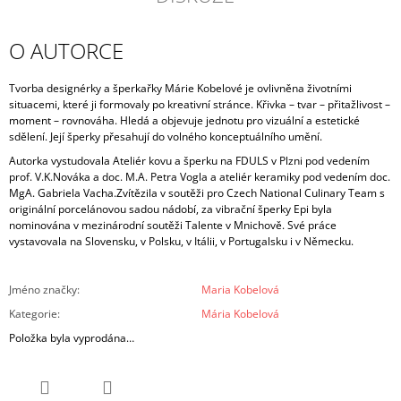
O AUTORCE
Tvorba designérky a šperkařky Márie Kobelové je ovlivněna životními
situacemi, které ji formovaly po kreativní stránce. Křivka – tvar – přitažlivost –
moment – rovnováha.
Hledá a objevuje jednotu pro vizuální a estetické
sdělení. Její šperky přesahují do volného konceptuálního umění.
Autorka vystudovala Ateliér kovu a šperku na FDULS v Plzni pod vedením
prof. V.K.Nováka a doc. M.A. Petra Vogla a ateliér keramiky pod vedením doc.
MgA. Gabriela Vacha.
Zvítězila v soutěži pro Czech National Culinary Team s
originální porcelánovou sadou nádobí, za vibrační šperky Epi byla
nominována v mezinárodní soutěži Talente v Mnichově. Své práce
vystavovala na Slovensku, v Polsku, v Itálii, v Portugalsku i v Německu.
Jméno značky
:
Maria Kobelová
Kategorie
:
Mária Kobelová
Položka byla vyprodána…