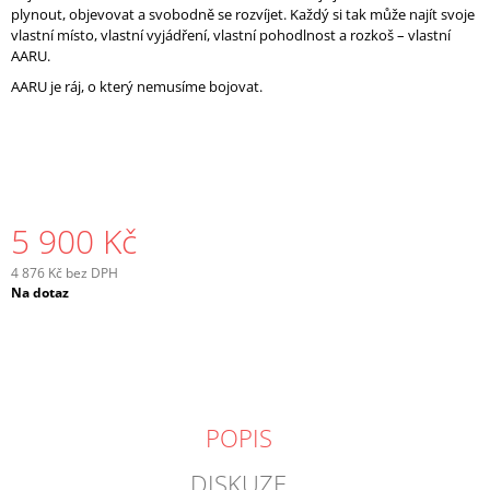
plynout, objevovat a svobodně se rozvíjet. Každý si tak může najít svoje
vlastní místo, vlastní vyjádření, vlastní pohodlnost a rozkoš – vlastní
AARU.
AARU je ráj, o který nemusíme bojovat.
5 900 Kč
4 876 Kč bez DPH
Měrná
Na dotaz
cena:
POPIS
DISKUZE