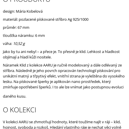
J
E
design: Mária Kobelová
M
materiál: pozlacené pískované stříbro Ag 925/1000
E
průměr: 67 mm
tloušťka náramku: 6 mm
váha:
10,52 g
Jako by tu ani nebyl – a přece je. To přesně je klid. Lehkost a hladkost
objímají a hladí kůži nositele.
Náramek Klid z kolekce AARU je ručně modelovaný a dále odlévaný ze
stříbra. Následně je jeho povrch opracován technologií pískování pro
unikátní matný a třpytivý efekt, vnitřní strana je vyleštěna do vysokého
lesku. Na pískované šperky je aplikován nano prostředek, který
zmírňuje opotřebení šperků. I to ale lze vnímat jako postupnou evoluci
daného kusu.
O KOLEKCI
V kolekci AARU se zhmotňují hodnoty, které toužíme najít v ráji – klid,
hojnost, svoboda a rozkoš. Hledání vlastního ráje je nechat věci volně