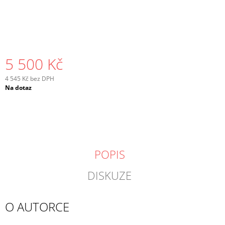
5 500 Kč
4 545 Kč bez DPH
Měrná
Na dotaz
cena:
POPIS
DISKUZE
O AUTORCE