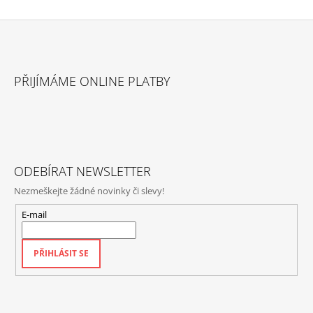
Z
Á
PŘIJÍMÁME ONLINE PLATBY
P
A
T
Í
ODEBÍRAT NEWSLETTER
Nezmeškejte žádné novinky či slevy!
E-mail
PŘIHLÁSIT SE