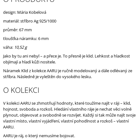
J
E
design: Mária Kobelová
M
materiál: stříbro Ag 925/1000
E
průměr: 67 mm
tloušťka náramku: 6 mm
váha:
10,52 g
Jako by tu ani nebyl – a přece je. To přesně je klid. Lehkost a hladkost
objímají a hladí kůži nositele.
Náramek Klid z kolekce AARU je ručně modelovaný a dále odlévaný ze
stříbra. Následně je vyleštěn do vysokého lesku.
O KOLEKCI
V kolekci AARU se zhmotňují hodnoty, které toužíme najít v ráji – klid,
hojnost, svoboda a rozkoš. Hledání vlastního ráje je nechat věci volně
plynout, objevovat a svobodně se rozvíjet. Každý si tak může najít svoje
vlastní místo, vlastní vyjádření, vlastní pohodlnost a rozkoš – vlastní
AARU.
AARU je ráj, o který nemusíme bojovat.