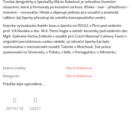
Tvorba designérky a šperkařky Márie Kobelové je ovlivněna životními
situacemi, které ji formovaly po kreativní stránce. Křivka – tvar – přitažlivost –
moment – rovnováha.
Hledá a objevuje jednotu pro vizuální a estetické
sdělení. Její šperky přesahují do volného konceptuálního umění.
Autorka vystudovala Ateliér kovu a šperku na FDULS v Plzni pod vedením
prof. V.K.Nováka a doc. M.A. Petra Vogla a ateliér keramiky pod vedením doc.
MgA. Gabriela Vacha.
Zvítězila v soutěži pro Czech National Culinary Team s
originální porcelánovou sadou nádobí, za vibrační šperky Epi byla
nominována v mezinárodní soutěži Talente v Mnichově. Své práce
vystavovala na Slovensku, v Polsku, v Itálii, v Portugalsku i v Německu.
Jméno značky
:
Maria Kobelová
Kategorie
:
Mária Kobelová
Položka byla vyprodána…
ZEPTAT SE
SDÍLET