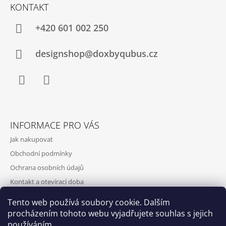
KONTAKT
+420‭ 601 002 250
designshop@doxbyqubus.cz
Facebook
Instagram
INFORMACE PRO VÁS
Jak nakupovat
Obchodní podmínky
Ochrana osobních údajů
Kontakt a otevírací doba
Doprava a platba
Tento web používá soubory cookie. Dalším
O nás
procházením tohoto webu vyjadřujete souhlas s jejich
používáním.