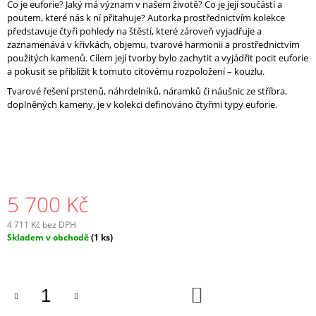
Co je euforie? Jaký má význam v našem životě? Co je její součástí a
poutem, které nás k ní přitahuje? Autorka prostřednictvím kolekce
představuje čtyři pohledy na štěstí, které zároveň vyjadřuje a
zaznamenává v křivkách, objemu, tvarové harmonii a prostřednictvím
použitých kamenů. Cílem její tvorby bylo zachytit a vyjádřit pocit euforie
a pokusit se přiblížit k tomuto citovému rozpoložení – kouzlu.
Tvarové řešení prstenů, náhrdelníků, náramků či náušnic ze stříbra,
doplněných kameny, je v kolekci definováno čtyřmi typy euforie.
5 700 Kč
4 711 Kč bez DPH
Měrná
Skladem v obchodě
(1 ks)
cena:
DO
KOŠÍKU