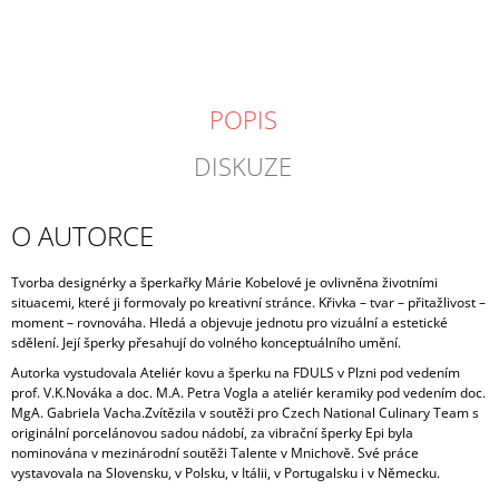
POPIS
DISKUZE
O AUTORCE
Tvorba designérky a šperkařky Márie Kobelové je ovlivněna životními
situacemi, které ji formovaly po kreativní stránce. Křivka – tvar – přitažlivost –
moment – rovnováha.
Hledá a objevuje jednotu pro vizuální a estetické
sdělení. Její šperky přesahují do volného konceptuálního umění.
Autorka vystudovala Ateliér kovu a šperku na FDULS v Plzni pod vedením
prof. V.K.Nováka a doc. M.A. Petra Vogla a ateliér keramiky pod vedením doc.
MgA. Gabriela Vacha.
Zvítězila v soutěži pro Czech National Culinary Team s
originální porcelánovou sadou nádobí, za vibrační šperky Epi byla
nominována v mezinárodní soutěži Talente v Mnichově. Své práce
vystavovala na Slovensku, v Polsku, v Itálii, v Portugalsku i v Německu.