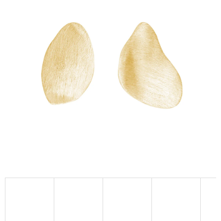
A
J
Í
T
?
HLEDAT
D
O
P
O
R
U
Č
U