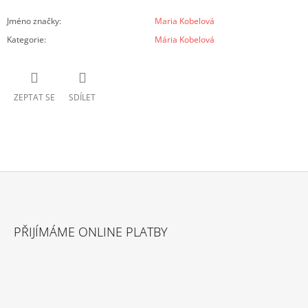
Jméno značky
:
Maria Kobelová
Kategorie
:
Mária Kobelová
ZEPTAT SE
SDÍLET
Z
Á
PŘIJÍMÁME ONLINE PLATBY
P
A
T
Í