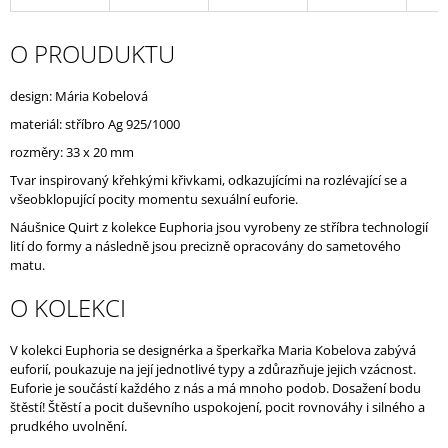
J
E
O PROUDUKTU
M
E
design: Mária Kobelová
materiál: stříbro
Ag 925/1000
rozměry: 33 x 20 mm
Tvar inspirovaný křehkými křivkami, odkazujícími na rozlévající se a
všeobklopující pocity momentu sexuální euforie.
Náušnice Quirt z kolekce Euphoria jsou vyrobeny ze stříbra technologií
lití do formy a následně jsou precizně opracovány do sametového
matu.
O KOLEKCI
V kolekci Euphoria se designérka a šperkařka Maria Kobelova zabývá
euforií, poukazuje na její jednotlivé typy a zdůrazňuje jejich vzácnost.
Euforie je součástí každého z nás a má mnoho podob. Dosažení bodu
štěstí! Štěstí a pocit duševního uspokojení, pocit rovnováhy i silného a
prudkého uvolnění.