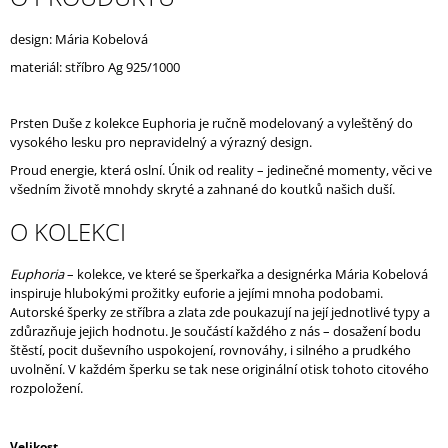
J
E
design: Mária Kobelová
M
materiál: stříbro
Ag 925/1000
E
Prsten Duše z kolekce Euphoria je ručně modelovaný a vyleštěný do
vysokého lesku pro nepravidelný a výrazný design.
Proud energie, která oslní. Únik od reality – jedinečné momenty, věci ve
všedním životě mnohdy skryté a zahnané do koutků našich duší.
O KOLEKCI
Euphoria
– kolekce, ve které se šperkařka a designérka Mária Kobelová
inspiruje hlubokými prožitky euforie a jejími mnoha podobami.
Autorské šperky ze stříbra a zlata zde poukazují na její jednotlivé typy a
zdůrazňuje jejich hodnotu. Je součástí každého z nás – dosažení bodu
štěstí, pocit duševního uspokojení, rovnováhy, i silného a prudkého
uvolnění. V každém šperku se tak nese originální otisk tohoto citového
rozpoložení.
Velikost