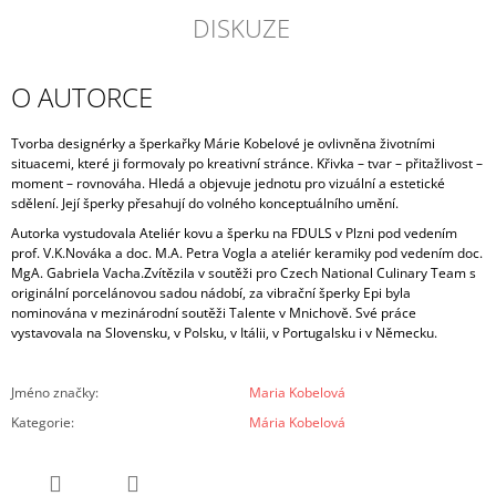
DISKUZE
O AUTORCE
Tvorba designérky a šperkařky Márie Kobelové je ovlivněna životními
situacemi, které ji formovaly po kreativní stránce. Křivka – tvar – přitažlivost –
moment – rovnováha.
Hledá a objevuje jednotu pro vizuální a estetické
sdělení. Její šperky přesahují do volného konceptuálního umění.
Autorka vystudovala Ateliér kovu a šperku na FDULS v Plzni pod vedením
prof. V.K.Nováka a doc. M.A. Petra Vogla a ateliér keramiky pod vedením doc.
MgA. Gabriela Vacha.
Zvítězila v soutěži pro Czech National Culinary Team s
originální porcelánovou sadou nádobí, za vibrační šperky Epi byla
nominována v mezinárodní soutěži Talente v Mnichově. Své práce
vystavovala na Slovensku, v Polsku, v Itálii, v Portugalsku i v Německu.
Jméno značky
:
Maria Kobelová
Kategorie
:
Mária Kobelová