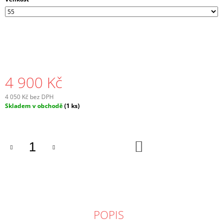
4 900 Kč
4 050 Kč bez DPH
Měrná
Skladem v obchodě
(1 ks)
cena:
DO
KOŠÍKU
POPIS