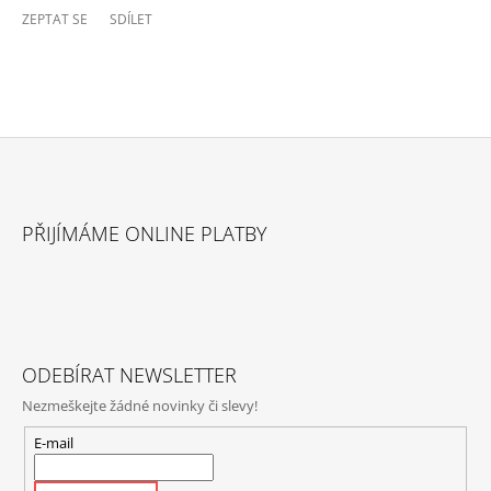
ZEPTAT SE
SDÍLET
Z
Á
PŘIJÍMÁME ONLINE PLATBY
P
A
T
Í
ODEBÍRAT NEWSLETTER
Nezmeškejte žádné novinky či slevy!
E-mail