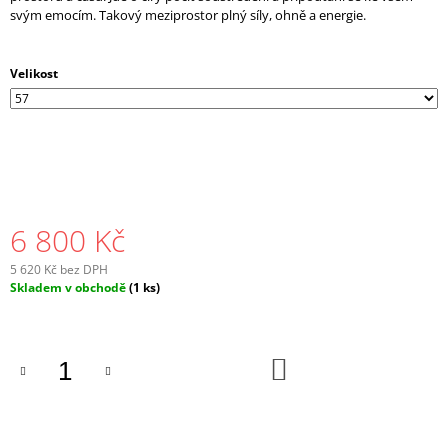
svým emocím. Takový meziprostor plný síly, ohně a energie.
Velikost
6 800 Kč
5 620 Kč bez DPH
Měrná
Skladem v obchodě
(1 ks)
cena:
DO
KOŠÍKU