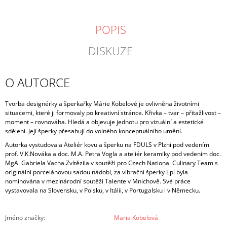
POPIS
DISKUZE
O AUTORCE
Tvorba designérky a šperkařky Márie Kobelové je ovlivněna životními
situacemi, které ji formovaly po kreativní stránce. Křivka – tvar – přitažlivost –
moment – rovnováha.
Hledá a objevuje jednotu pro vizuální a estetické
sdělení. Její šperky přesahují do volného konceptuálního umění.
Autorka vystudovala Ateliér kovu a šperku na FDULS v Plzni pod vedením
prof. V.K.Nováka a doc. M.A. Petra Vogla a ateliér keramiky pod vedením doc.
MgA. Gabriela Vacha.
Zvítězila v soutěži pro Czech National Culinary Team s
originální porcelánovou sadou nádobí, za vibrační šperky Epi byla
nominována v mezinárodní soutěži Talente v Mnichově. Své práce
vystavovala na Slovensku, v Polsku, v Itálii, v Portugalsku i v Německu.
Jméno značky
:
Maria Kobelová