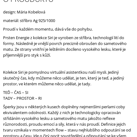
J
E
design: Mária Kobelová
M
materiál: stříbro
Ag 925/1000
E
Proudí v každém momentu, dává vše do pohybu.
Prsten Energie z kolekce Siri je vyroben ze stříbra, technologií lití do
formy. Následně je vnější povrch precizně obroušen do sametového
matu. Ze strany vnitřní je leštěním docíleno vysokého lesku, které je
příjemnější pro styk s kůží.
Kolekce Siri je pomyslnou virtuální asistentkou naší mysli. Jediný
skutečný čas, kdy můžeme něco udělat, je ten, který je teď, a jediný
prostor, ve kterém můžeme něco udělat, je tady.
TEĎ – ČAS – SI
TADY – PROSTOR – RI
Šperky jsou v některých kusech doplněny nejmenšími perlami coby
ekvivalentem odolnosti. Každý z nich je technologicky opracován
střídáním vysokého lesku a sametového matu jakožto reflexe
různorodosti, proudu emocí a síly, která v nás proudí. Definice jejich
tvaru vznikala v momentech flow – stavu nejhlubšího odpoutání se od
prostoru a času. Jde o čirý pocit soustředění a připoutání se ke všem