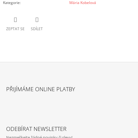
Kategorie
:
Mária Kobelová
ZEPTAT SE
SDÍLET
Z
Á
PŘIJÍMÁME ONLINE PLATBY
P
A
T
Í
ODEBÍRAT NEWSLETTER
Nezmeškejte žádné novinky či slevy!