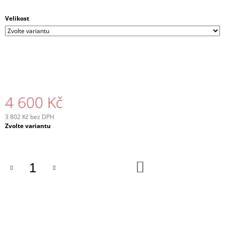
Velikost
4 600 Kč
3 802 Kč bez DPH
Měrná
Zvolte variantu
cena:
DO
KOŠÍKU