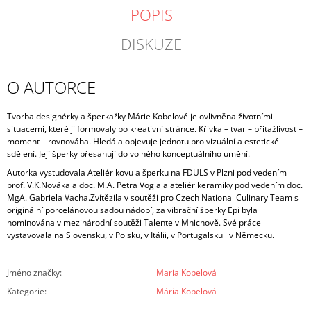
POPIS
DISKUZE
O AUTORCE
Tvorba designérky a šperkařky Márie Kobelové je ovlivněna životními
situacemi, které ji formovaly po kreativní stránce. Křivka – tvar – přitažlivost –
moment – rovnováha.
Hledá a objevuje jednotu pro vizuální a estetické
sdělení. Její šperky přesahují do volného konceptuálního umění.
Autorka vystudovala Ateliér kovu a šperku na FDULS v Plzni pod vedením
prof. V.K.Nováka a doc. M.A. Petra Vogla a ateliér keramiky pod vedením doc.
MgA. Gabriela Vacha.
Zvítězila v soutěži pro Czech National Culinary Team s
originální porcelánovou sadou nádobí, za vibrační šperky Epi byla
nominována v mezinárodní soutěži Talente v Mnichově. Své práce
vystavovala na Slovensku, v Polsku, v Itálii, v Portugalsku i v Německu.
Jméno značky
:
Maria Kobelová
Kategorie
:
Mária Kobelová