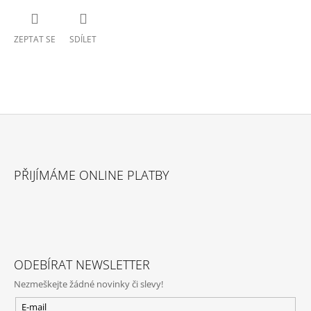
ZEPTAT SE
SDÍLET
Z
Á
PŘIJÍMÁME ONLINE PLATBY
P
A
T
Í
ODEBÍRAT NEWSLETTER
Nezmeškejte žádné novinky či slevy!
E-mail