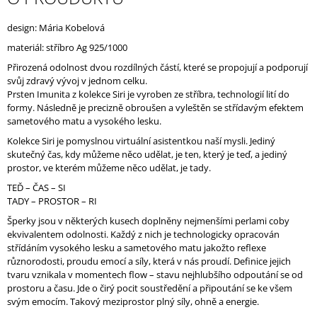
J
E
design: Mária Kobelová
M
materiál: stříbro
Ag 925/1000
E
Přirozená odolnost dvou rozdílných částí, které se propojují a podporují
svůj zdravý vývoj v jednom celku.
Prsten Imunita z kolekce Siri je vyroben ze stříbra, technologií lití do
formy. Následně je precizně obroušen a vyleštěn se střídavým efektem
sametového matu a vysokého lesku.
Kolekce Siri je pomyslnou virtuální asistentkou naší mysli. Jediný
skutečný čas, kdy můžeme něco udělat, je ten, který je teď, a jediný
prostor, ve kterém můžeme něco udělat, je tady.
TEĎ – ČAS – SI
TADY – PROSTOR – RI
Šperky jsou v některých kusech doplněny nejmenšími perlami coby
ekvivalentem odolnosti. Každý z nich je technologicky opracován
střídáním vysokého lesku a sametového matu jakožto reflexe
různorodosti, proudu emocí a síly, která v nás proudí. Definice jejich
tvaru vznikala v momentech flow – stavu nejhlubšího odpoutání se od
prostoru a času. Jde o čirý pocit soustředění a připoutání se ke všem
svým emocím. Takový meziprostor plný síly, ohně a energie.