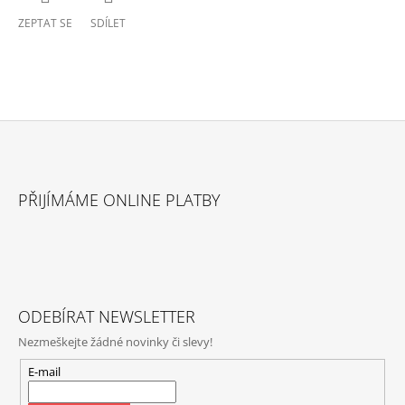
ZEPTAT SE
SDÍLET
Z
Á
PŘIJÍMÁME ONLINE PLATBY
P
A
T
Í
ODEBÍRAT NEWSLETTER
Nezmeškejte žádné novinky či slevy!
E-mail