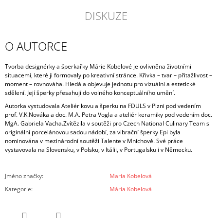
DISKUZE
O AUTORCE
Tvorba designérky a šperkařky Márie Kobelové je ovlivněna životními
situacemi, které ji formovaly po kreativní stránce. Křivka – tvar – přitažlivost –
moment – rovnováha.
Hledá a objevuje jednotu pro vizuální a estetické
sdělení. Její šperky přesahují do volného konceptuálního umění.
Autorka vystudovala Ateliér kovu a šperku na FDULS v Plzni pod vedením
prof. V.K.Nováka a doc. M.A. Petra Vogla a ateliér keramiky pod vedením doc.
MgA. Gabriela Vacha.
Zvítězila v soutěži pro Czech National Culinary Team s
originální porcelánovou sadou nádobí, za vibrační šperky Epi byla
nominována v mezinárodní soutěži Talente v Mnichově. Své práce
vystavovala na Slovensku, v Polsku, v Itálii, v Portugalsku i v Německu.
Jméno značky
:
Maria Kobelová
Kategorie
:
Mária Kobelová