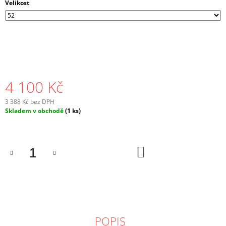
Velikost
4 100 Kč
3 388 Kč bez DPH
Měrná
Skladem v obchodě
(1 ks)
cena:
DO
KOŠÍKU
POPIS