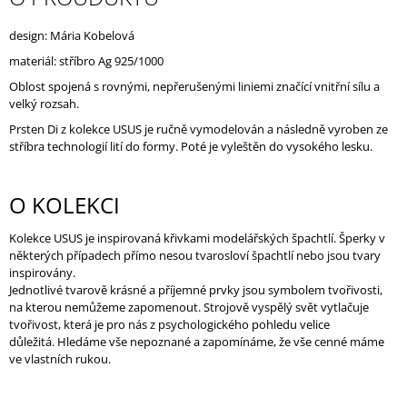
J
E
design: Mária Kobelová
M
materiál: stříbro
Ag 925/1000
E
Oblost spojená s rovnými, nepřerušenými liniemi značící vnitřní sílu a
velký rozsah.
Prsten Di z kolekce USUS je ručně vymodelován a následně vyroben ze
stříbra technologií lití do formy. Poté je vyleštěn do vysokého lesku.
O KOLEKCI
Kolekce USUS je inspirovaná křivkami modelářských špachtlí. Šperky v
některých případech přímo nesou tvarosloví špachtlí nebo jsou tvary
inspirovány.
Jednotlivé tvarově krásné a příjemné prvky jsou symbolem tvořivosti,
na kterou nemůžeme zapomenout. Strojově vyspělý svět vytlačuje
tvořivost, která je pro nás z psychologického pohledu velice
důležitá.
Hledáme vše nepoznané a zapomínáme, že vše cenné máme
ve vlastních rukou.