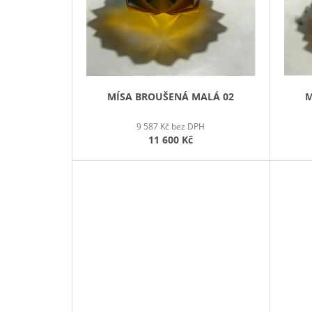
R
O
D
U
K
T
MÍSA BROUŠENÁ MALÁ 02
M
Ů
9 587 Kč bez DPH
11 600 Kč