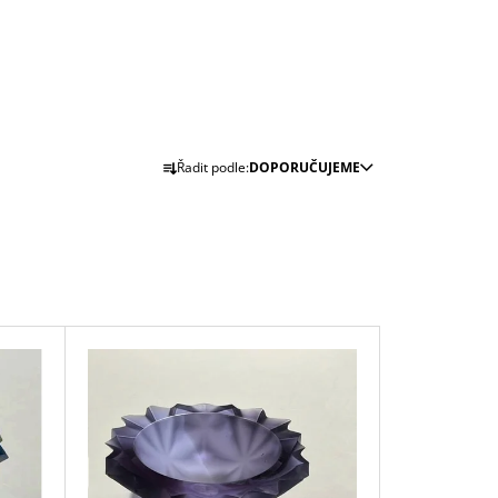
Ř
Řadit podle:
DOPORUČUJEME
A
Z
E
N
Í
P
R
O
D
U
K