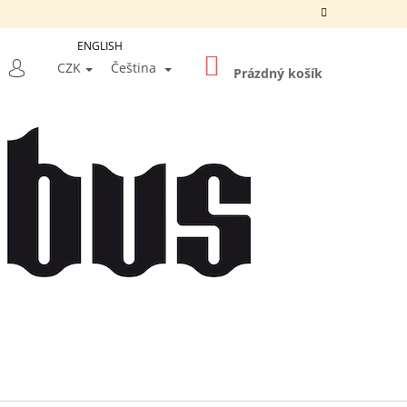
ENGLISH
NÁKUPNÍ
LEDAT
CZK
Čeština
KOŠÍK
Prázdný košík
PŘIHLÁŠENÍ