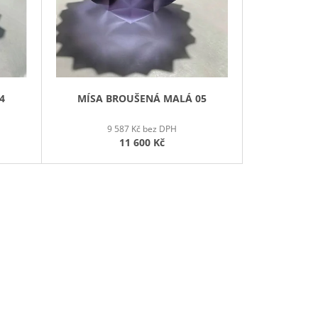
T
Ů
4
MÍSA BROUŠENÁ MALÁ 05
9 587 Kč bez DPH
11 600 Kč