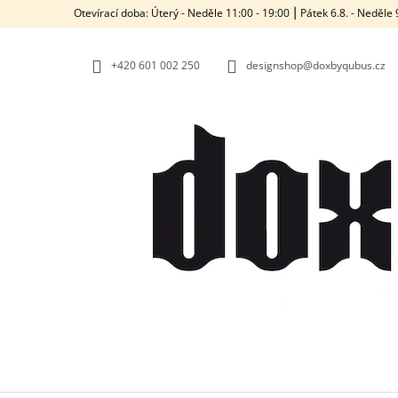
K
Přejít
Otevírací doba: Úterý - Neděle 11:00 - 19:00 ⎮ Pátek 6.8. - Neděl
na
O
ZPĚT
ZPĚT
obsah
DO
DO
Š
OBCHODU
OBCHODU
+420‭ 601 002 250
designshop@doxbyqubus.cz
Í
K