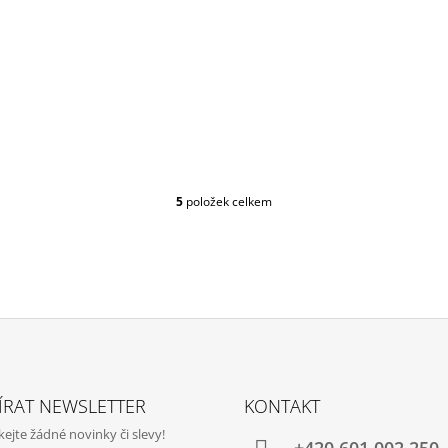
5
položek celkem
O
V
L
Á
D
A
C
Í
P
R
V
ÍRAT NEWSLETTER
KONTAKT
K
jte žádné novinky či slevy!
Y
+420‭ 601 002 250