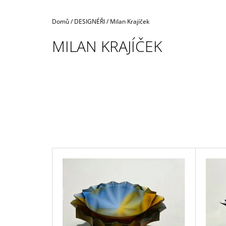
Domů
/
DESIGNÉŘI
/
Milan Krajíček
MILAN KRAJÍČEK
V
Ý
P
I
S
P