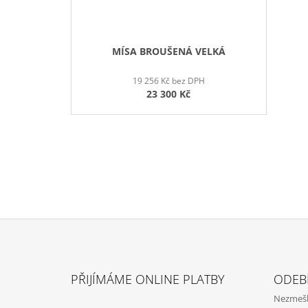
MÍSA BROUŠENÁ VELKÁ
19 256 Kč bez DPH
23 300 Kč
Z
Á
PŘIJÍMÁME ONLINE PLATBY
ODEB
P
Nezmeške