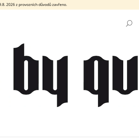
e 9.8. 2026 z provozních důvodů zavřeno.
H
CO POTŘEBUJETE NAJÍT?
HLEDAT
DOPORUČUJEME