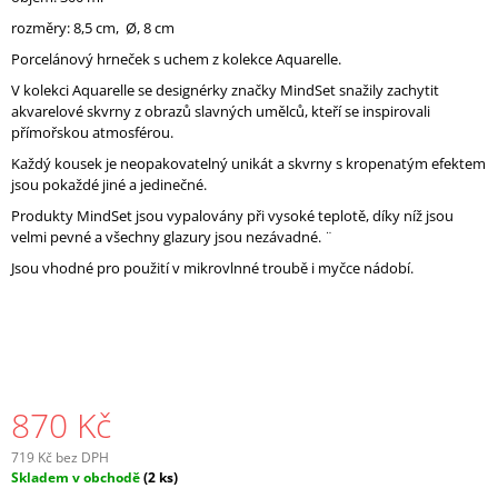
J
rozměry:
8,5 cm, Ø, 8 cm
E
Porcelánový hrneček s uchem z kolekce Aquarelle.
M
E
V kolekci Aquarelle se designérky značky MindSet snažily zachytit
akvarelové skvrny z obrazů slavných umělců, kteří se inspirovali
přímořskou atmosférou.
Každý kousek je neopakovatelný unikát a skvrny s kropenatým efektem
jsou pokaždé jiné a jedinečné.
Produkty MindSet jsou vypalovány při vysoké teplotě, díky níž jsou
velmi pevné a všechny glazury jsou nezávadné. ¨
Jsou vhodné pro použití v mikrovlnné troubě i myčce nádobí.
870 Kč
719 Kč bez DPH
Měrná
Skladem v obchodě
(2 ks)
cena: