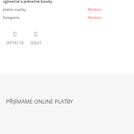
výjimečné a jedinečné kousky.
Jméno značky
:
Mindset
Kategorie
:
Mindset
ZEPTAT SE
SDÍLET
Z
Á
PŘIJÍMÁME ONLINE PLATBY
P
A
T
Í