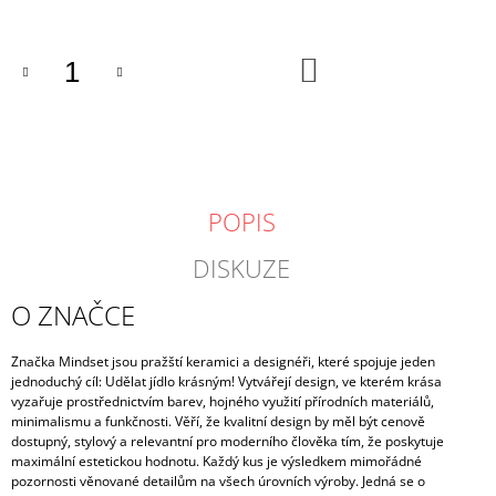
DO
KOŠÍKU
POPIS
DISKUZE
O ZNAČCE
Značka Mindset jsou pražští keramici a designéři, které spojuje jeden
jednoduchý cíl: Udělat jídlo krásným! Vytvářejí design, ve kterém krása
vyzařuje prostřednictvím barev, hojného využití přírodních materiálů,
minimalismu a funkčnosti. Věří, že kvalitní design by měl být cenově
dostupný, stylový a relevantní pro moderního člověka tím, že poskytuje
maximální estetickou hodnotu. Každý kus je výsledkem mimořádné
pozornosti věnované detailům na všech úrovních výroby. Jedná se o