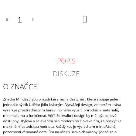
DO
KOŠÍKU
POPIS
DISKUZE
O ZNAČCE
Značka Mindset jsou pražští keramici a designéři, které spojuje jeden
jednoduchý cíl: Udělat jídlo krásným! Vytvářejí design, ve kterém krása
vyzařuje prostřednictvím barev, hojného využití přírodních materiálů,
minimalismu a funkčnosti. Věří, že kvalitní design by měl být cenově
dostupný, stylový a relevantní pro moderního člověka tím, že poskytuje
maximální estetickou hodnotu. Každý kus je výsledkem mimořádné
pozornosti věnované detailům na všech úrovních výroby. Jedná se o