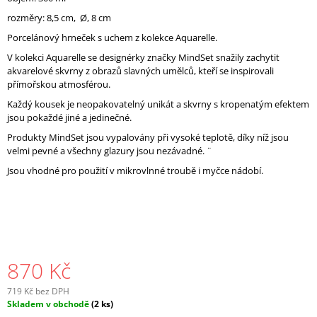
J
rozměry:
8,5 cm, Ø, 8 cm
E
Porcelánový hrneček s uchem z kolekce Aquarelle.
M
E
V kolekci Aquarelle se designérky značky MindSet snažily zachytit
akvarelové skvrny z obrazů slavných umělců, kteří se inspirovali
přímořskou atmosférou.
Každý kousek je neopakovatelný unikát a skvrny s kropenatým efektem
jsou pokaždé jiné a jedinečné.
Produkty MindSet jsou vypalovány při vysoké teplotě, díky níž jsou
velmi pevné a všechny glazury jsou nezávadné. ¨
Jsou vhodné pro použití v mikrovlnné troubě i myčce nádobí.
870 Kč
719 Kč bez DPH
Měrná
Skladem v obchodě
(2 ks)
cena: