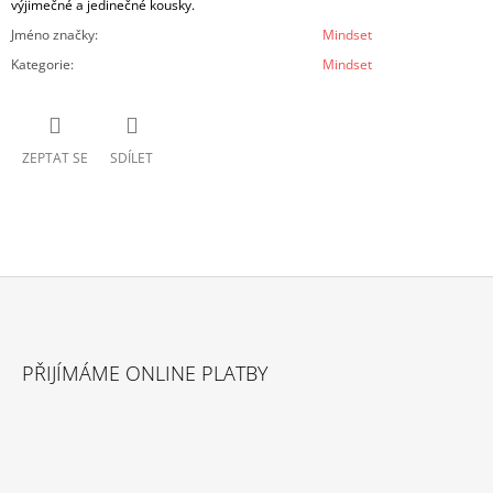
výjimečné a jedinečné kousky.
Jméno značky
:
Mindset
Kategorie
:
Mindset
ZEPTAT SE
SDÍLET
Z
Á
PŘIJÍMÁME ONLINE PLATBY
P
A
T
Í