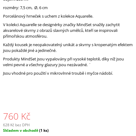
J
rozměry:
7,5 cm, Ø, 6 cm
E
Porcelánový hrneček s uchem z kolekce Aquarelle.
M
E
V kolekci Aquarelle se designérky značky MindSet snažily zachytit
akvarelové skvrny z obrazů slavných umělců, kteří se inspirovali
přímořskou atmosférou.
Každý kousek je neopakovatelný unikát a skvrny s kropenatým efektem
jsou pokaždé jiné a jedinečné.
Produkty MindSet jsou vypalovány při vysoké teplotě, díky níž jsou
velmi pevné a všechny glazury jsou nezávadné. ¨
Jsou vhodné pro použití v mikrovlnné troubě i myčce nádobí.
760 Kč
628 Kč bez DPH
Měrná
Skladem v obchodě
(1 ks)
cena: