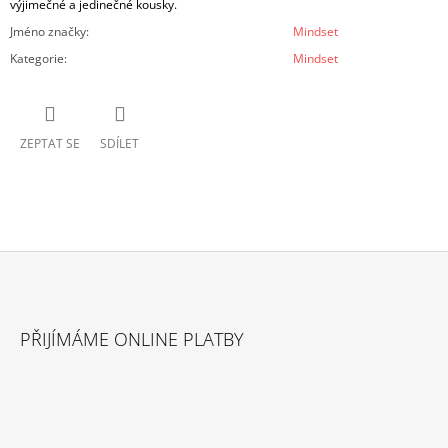
výjimečné a jedinečné kousky.
Jméno značky
:
Mindset
Kategorie
:
Mindset
ZEPTAT SE
SDÍLET
Z
Á
PŘIJÍMÁME ONLINE PLATBY
P
A
T
Í