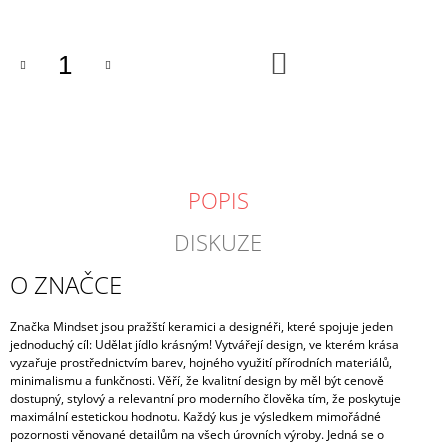
DO
KOŠÍKU
POPIS
DISKUZE
O ZNAČCE
Značka Mindset jsou pražští keramici a designéři, které spojuje jeden
jednoduchý cíl: Udělat jídlo krásným! Vytvářejí design, ve kterém krása
vyzařuje prostřednictvím barev, hojného využití přírodních materiálů,
minimalismu a funkčnosti. Věří, že kvalitní design by měl být cenově
dostupný, stylový a relevantní pro moderního člověka tím, že poskytuje
maximální estetickou hodnotu. Každý kus je výsledkem mimořádné
pozornosti věnované detailům na všech úrovních výroby. Jedná se o