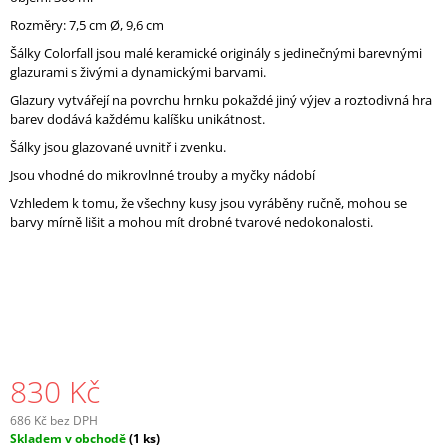
J
Rozměry:
7,5 cm Ø, 9,6 cm
E
Šálky Colorfall jsou malé keramické originály s jedinečnými barevnými
M
glazurami s živými a dynamickými barvami.
E
Glazury vytvářejí na povrchu hrnku pokaždé jiný výjev a roztodivná hra
barev dodává každému kalíšku unikátnost.
Šálky jsou glazované uvnitř i zvenku.
Jsou vhodné do mikrovlnné trouby a myčky nádobí
Vzhledem k tomu, že všechny kusy jsou vyráběny ručně, mohou se
barvy mírně lišit a mohou mít drobné tvarové nedokonalosti.
830 Kč
686 Kč bez DPH
Měrná
Skladem v obchodě
(1 ks)