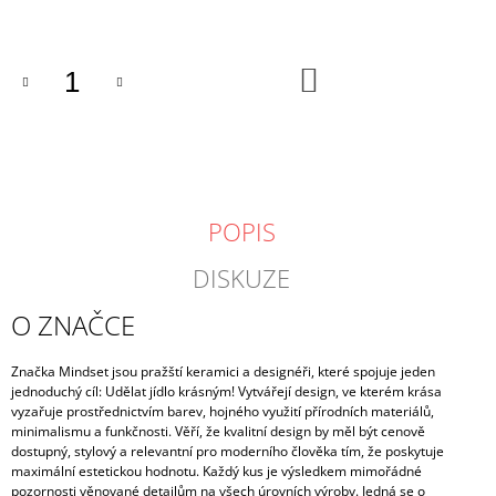
cena:
DO
KOŠÍKU
POPIS
DISKUZE
O ZNAČCE
Značka Mindset jsou pražští keramici a designéři, které spojuje jeden
jednoduchý cíl: Udělat jídlo krásným! Vytvářejí design, ve kterém krása
vyzařuje prostřednictvím barev, hojného využití přírodních materiálů,
minimalismu a funkčnosti. Věří, že kvalitní design by měl být cenově
dostupný, stylový a relevantní pro moderního člověka tím, že poskytuje
maximální estetickou hodnotu. Každý kus je výsledkem mimořádné
pozornosti věnované detailům na všech úrovních výroby. Jedná se o