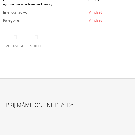
výjimečné a jedinečné kousky.
Jméno značky
:
Mindset
Kategorie
:
Mindset
ZEPTAT SE
SDÍLET
Z
Á
PŘIJÍMÁME ONLINE PLATBY
P
A
T
Í