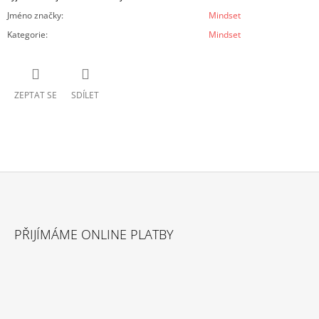
Jméno značky
:
Mindset
Kategorie
:
Mindset
ZEPTAT SE
SDÍLET
Z
Á
PŘIJÍMÁME ONLINE PLATBY
P
A
T
Í