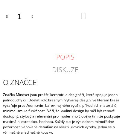
DO
KOŠÍKU
POPIS
DISKUZE
O ZNAČCE
Značka Mindset jsou pražští keramici a designéři, které spojuje jeden
jednoduchý cíl: Udělat jídlo krásným! Vytvářejí design, ve kterém krása
vyzařuje prostřednictvím barev, hojného využití přírodních materiálů,
minimalismu a funkčnosti. Věří, že kvalitní design by měl být cenově
dostupný, stylový a relevantní pro moderního člověka tím, že poskytuje
maximální estetickou hodnotu. Každý kus je výsledkem mimořádné
pozornosti věnované detailům na všech úrovních výroby. Jedná se o
výjimečné a jedinečné kousky.