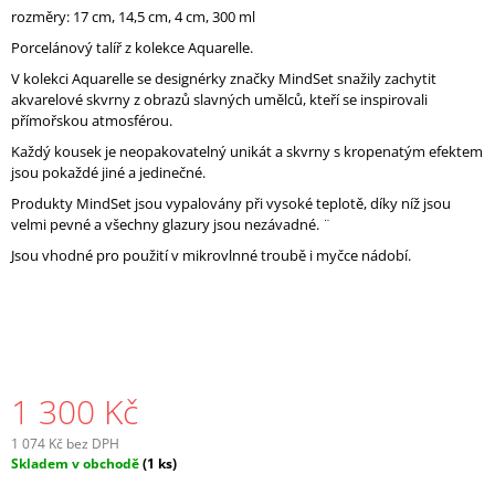
rozměry:
J
17 cm, 14,5 cm, 4 cm, 300 ml
E
Porcelánový talíř z kolekce Aquarelle.
M
V kolekci Aquarelle se designérky značky MindSet snažily zachytit
E
akvarelové skvrny z obrazů slavných umělců, kteří se inspirovali
přímořskou atmosférou.
Každý kousek je neopakovatelný unikát a skvrny s kropenatým efektem
jsou pokaždé jiné a jedinečné.
Produkty MindSet jsou vypalovány při vysoké teplotě, díky níž jsou
velmi pevné a všechny glazury jsou nezávadné. ¨
Jsou vhodné pro použití v mikrovlnné troubě i myčce nádobí.
1 300 Kč
1 074 Kč bez DPH
Měrná
Skladem v obchodě
(1 ks)
cena: